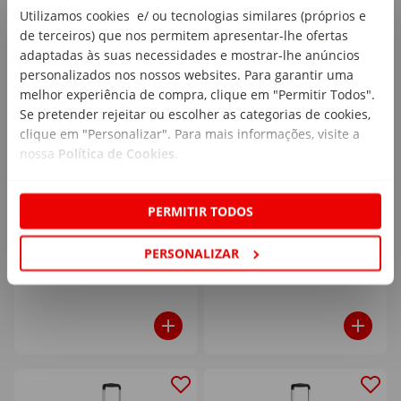
Utilizamos cookies e/ ou tecnologias similares (próprios e
de terceiros) que nos permitem apresentar-lhe ofertas
adaptadas às suas necessidades e mostrar-lhe anúncios
personalizados nos nossos websites. Para garantir uma
melhor experiência de compra, clique em "Permitir Todos".
Se pretender rejeitar ou escolher as categorias de cookies,
clique em "Personalizar". Para mais informações, visite a
Mala de Viagem Média 4
Mala de Viagem Média 4
Rodas Preto e Vermelho
Rodas Preto e Cinza
nossa
Política de Cookies
.
Brick LEGO
Brick LEGO
1 un
1 un
PERMITIR TODOS
129
129
,99€
,99€
PERSONALIZAR