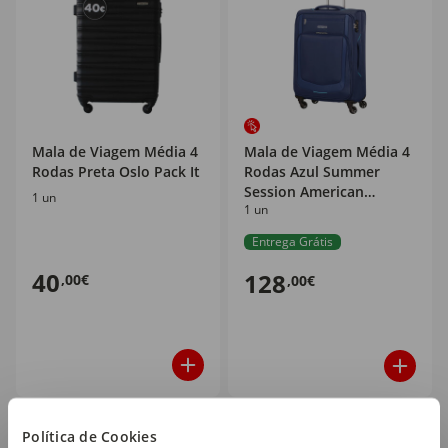
Mala de Viagem Média 4
Mala de Viagem Média 4
Rodas Preta Oslo Pack It
Rodas Azul Summer
Session American
1 un
1 un
Tourister
Entrega Grátis
40
128
,00€
,00€
Política de Cookies