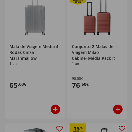
Mala de Viagem Média 4
Conjunto 2 Malas de
Rodas Cinza
Viagem Milão
Marshmallow
Cabine+Média Pack It
1 un
1 un
90,00€
65
76
,00€
,50€
15
%