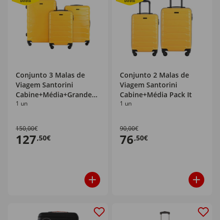
Conjunto 3 Malas de
Conjunto 2 Malas de
Viagem Santorini
Viagem Santorini
Cabine+Média+Grande
Cabine+Média Pack It
1 un
1 un
Pack It
150,00€
90,00€
127
76
,50€
,50€