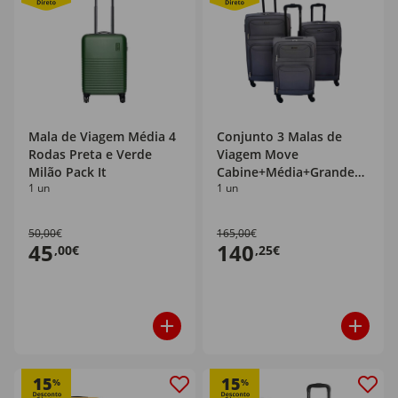
Mala de Viagem Média 4
Conjunto 3 Malas de
Rodas Preta e Verde
Viagem Move
Milão Pack It
Cabine+Média+Grande
1 un
1 un
Berg
50,00€
165,00€
45
140
,00€
,25€
15
15
%
%