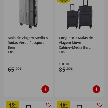
Mala de Viagem Média 8
Conjunto 2 Malas de
Rodas Verde Passport
Viagem Move
Berg
Cabine+Média Berg
1 un
1 un
100,00€
65
85
,00€
,00€
15
10
%
%