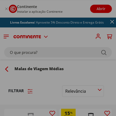
Continente
Abrir
Instalar a aplicação Continente
Livros Escolares
! Aproveite 5% Desconto Direto e Entrega Grátis
O que procura?
Malas de Viagem Médias
FILTRAR
Ordenar
por
15
%