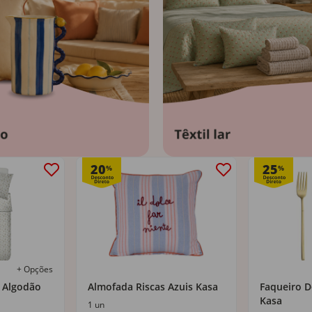
20
25
%
%
+ Opções
 Algodão
Almofada Riscas Azuis Kasa
Faqueiro D
Kasa
1 un