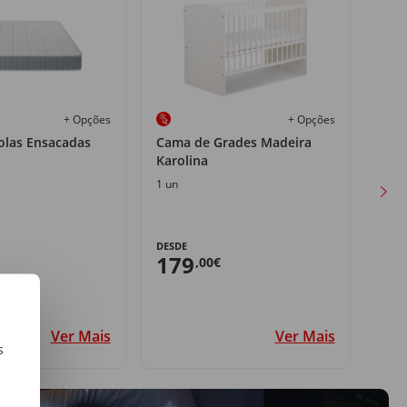
+ Opções
+ Opções
olas Ensacadas
Cama de Grades Madeira
Sofá
Karolina
1 un
1 un
180,
DESDE
15
179
,00€
Ver Mais
Ver Mais
s
m