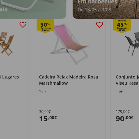
Mais de
50
45
%
%
4 Lugares
Cadeira Relax Madeira Rosa
Conjunto J
Marshmallow
Viseu Kasa
1un
1 un
30,00€
179,00€
15
90
,00€
,00€