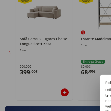
t
Sofá Cama 3 Lugares Chaise
Estante Madeira/
Longue Scott Kasa
1 un
1 un
Entrega Grátis
500,00€
80,00€
399
68
,00€
,00€
Pol
Uti
ter
nec
web