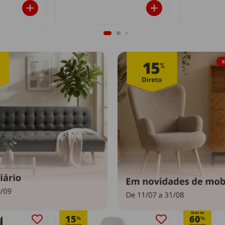
Mais de
15
60
%
%