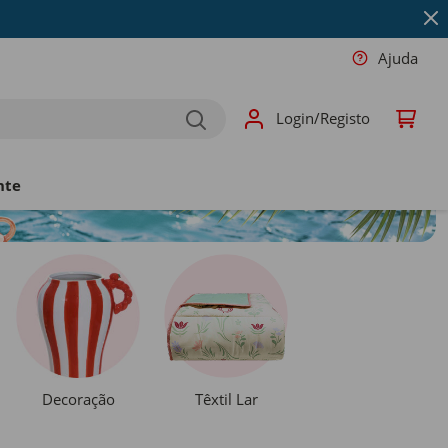
Ajuda
Login/Registo
nte
Decoração
Têxtil Lar