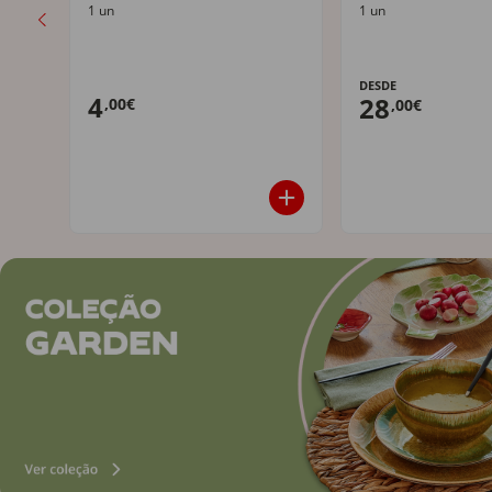
1 un
1 un
DESDE
4
28
,00€
,00€
Mais