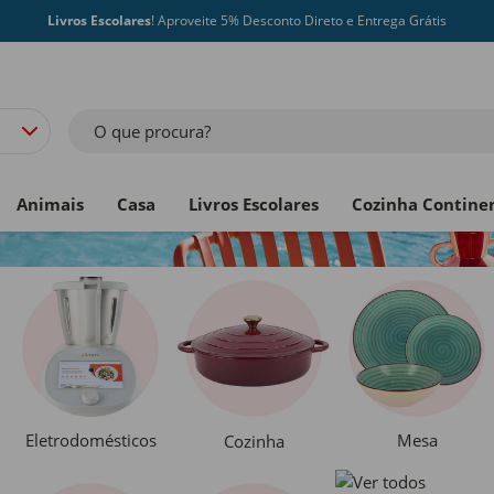
Livros Escolares
! Aproveite 5% Desconto Direto e Entrega Grátis
O que procura?
Animais
Casa
Livros Escolares
Cozinha Contine
Eletrodomésticos
Mesa
Cozinha