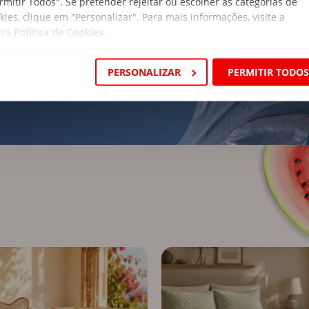
rmitir Todos". Se pretender rejeitar ou escolher as categorias de
kies, clique em "Personalizar". Para mais informações, visite a
ssa
Política de Cookies
.
 COLCHÃO
PERSONALIZAR
PERMITIR TODO