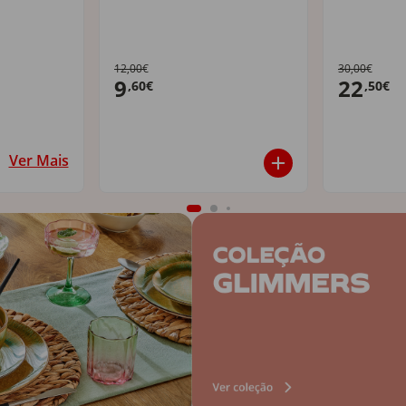
12,00€
30,00€
9
22
,60€
,50€
Ver Mais