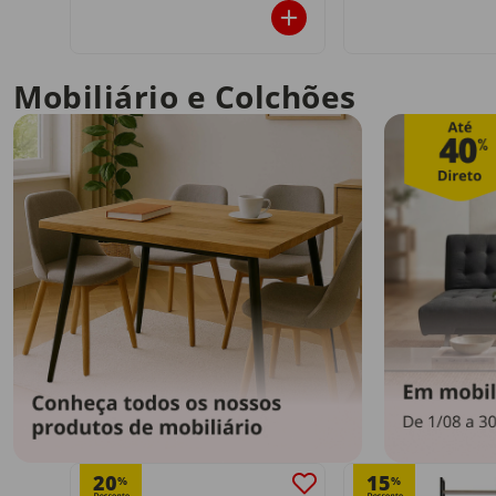
Mobiliário e Colchões
20
15
%
%