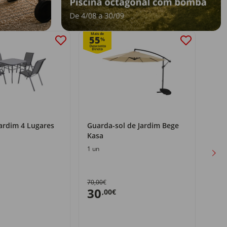
Mais de
55
%
ardim 4 Lugares
Guarda-sol de Jardim Bege
Espr
Kasa
1 un
1 un
70,00€
50,0
30
40
,00€