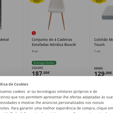
Metal
Conjunto de 4 Cadeiras
Colchão M
Estofadas Nórdica Bouclé
Touch
4 un
1 un
Entrega Grátis
220,00€
DESDE
187
129
,00€
,00€
ítica de Cookies
lizamos cookies e/ ou tecnologias similares (próprios e de
ceiros) que nos permitem apresentar-lhe ofertas adaptadas às sua
essidades e mostrar-lhe anúncios personalizados nos nossos
sites. Para garantir uma melhor experiência de compra, clique e