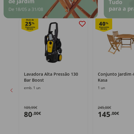
Mais de
25
40
%
%
Lavadora Alta Pressão 130
Conjunto Jardim 
Bar Boost
Kasa
emb. 1 un
1 un
109,99€
245,00€
80
145
,00€
,00€