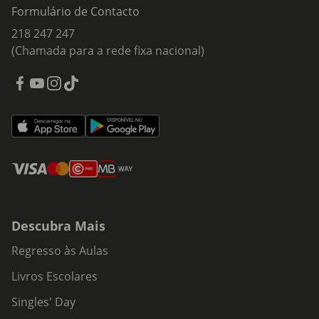
organizadores para tornar o dia a dia mais simples.
Formulário de Contacto
Coleções temáticas especiais:
para quem procura
218 247 247
um estilo específico.
(Chamada para a rede fixa nacional)
Explore as opções
KASA
no
Continente Online
e
descubra como é fácil transformar a sua casa num
espaço mais familiar, acolhedor, funcional e cheio de
estilo.
Descubra Mais
Regresso às Aulas
Livros Escolares
Singles' Day