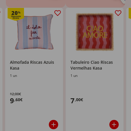
20
%
Almofada Riscas Azuis
Tabuleiro Ciao Riscas
Kasa
Vermelhas Kasa
1 un
1 un
12,00€
9
7
,60€
,00€