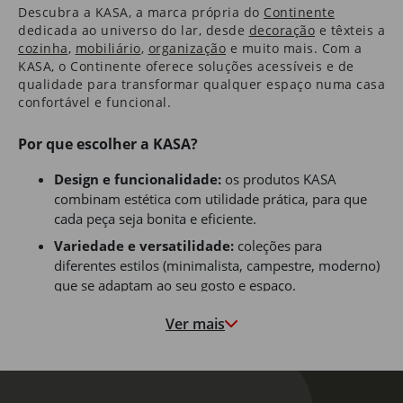
Descubra a
KASA
​, a marca própria do
Continente
dedicada ao universo do lar, desde
decoração
e têxteis a
cozinha
​,
mobiliário
​,
organização
e muito mais. Com a
KASA, o Continente oferece soluções acessíveis e de
qualidade para transformar qualquer espaço numa casa
confortável e funcional.
Por que escolher a
KASA
​?
Design e funcionalidade:
os produtos
KASA
combinam estética com utilidade prática, para que
cada peça seja bonita e eficiente.
Variedade e versatilidade:
coleções para
diferentes estilos (minimalista, campestre, moderno)
que se adaptam ao seu gosto e espaço.
Preço justo e acessível:
por ser marca própria do
Ver mais
Continente, a
KASA
possibilita uma excelente relação
entre qualidade e preço.
Facilidade de acesso:
todos os produtos
KASA
estão disponíveis online no Continente, com entregas