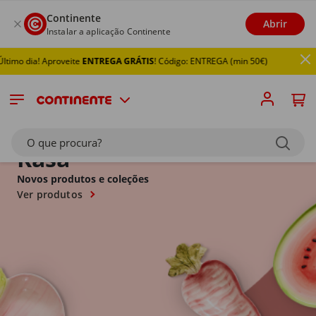
Continente
Abrir
Instalar a aplicação Continente
ia! Aproveite
ENTREGA GRÁTIS
! Código: ENTREGA (min 50€)
O que procura?
Kasa
Novos produtos e coleções
Ver produtos