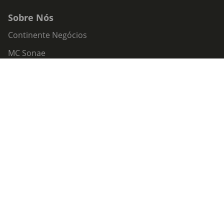
Sobre Nós
Continente Negócios
MC Sonae
Trabalhar na MC
Continente Siga
Plug&Charge
Missão Continente
Inscrição Co-Lab
Intermediação de Crédito
Acessibilidade
Política de Serviços
Política de Cookies
Centro de Privacidade