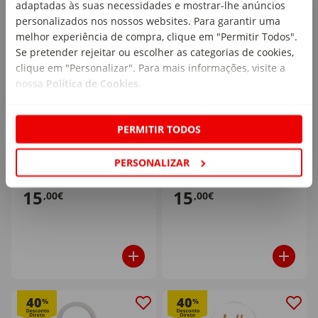
adaptadas às suas necessidades e mostrar-lhe anúncios
personalizados nos nossos websites. Para garantir uma
melhor experiência de compra, clique em "Permitir Todos".
Se pretender rejeitar ou escolher as categorias de cookies,
clique em "Personalizar". Para mais informações, visite a
nossa
Política de Cookies
.
Candeeiro de Secretária
Candeeiro de Secretária
Articulado Cinza E27
Articulado Rosa E27 Kasa
PERMITIR TODOS
Kasa
emb. 1 un
emb. 1 un
PERSONALIZAR
20,00€
20,00€
15
15
,00€
,00€
40
40
%
%