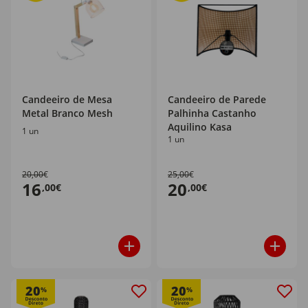
Candeeiro de Mesa
Candeeiro de Parede
Metal Branco Mesh
Palhinha Castanho
Aquilino Kasa
1 un
1 un
20,00€
25,00€
16
20
,00€
,00€
20
20
%
%