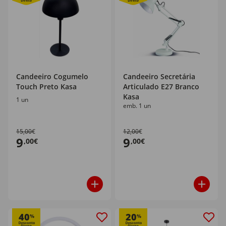
Candeeiro Cogumelo
Candeeiro Secretária
Touch Preto Kasa
Articulado E27 Branco
Kasa
1 un
emb. 1 un
15,00€
12,00€
9
9
,00€
,00€
40
20
%
%