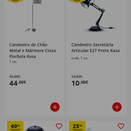
Candeeiro de Chão
Candeeiro Secretária
Metal e Mármore Cinza
Articular E27 Preto Kasa
Florbela Kasa
emb. 1 un
1 un
55,00€
12,00€
44
10
,00€
,00€
40
25
%
%