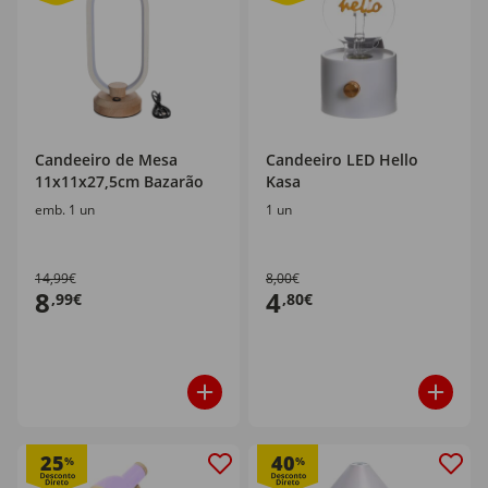
Candeeiro de Mesa
Candeeiro LED Hello
11x11x27,5cm Bazarão
Kasa
emb. 1 un
1 un
14,99€
8,00€
8
4
,99€
,80€
25
40
%
%