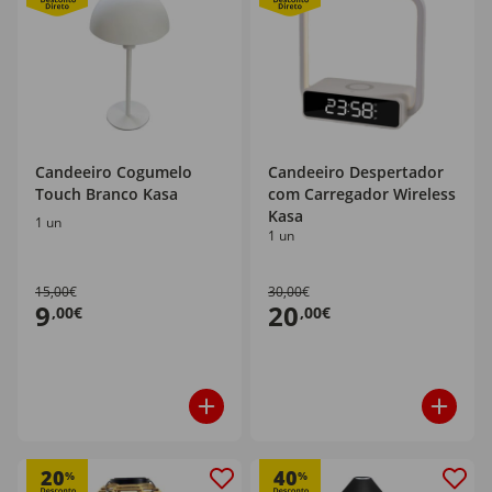
Candeeiro Cogumelo
Candeeiro Despertador
Touch Branco Kasa
com Carregador Wireless
Kasa
1 un
1 un
15,00€
30,00€
9
20
,00€
,00€
20
40
%
%