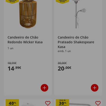
Candeeiro de Chão
Candeeiro de Chão
Redondo Wicker Kasa
Prateado Shakespeare
Kasa
1 un
emb. 1 un
18,99€
30,00€
14
20
,99€
,00€
Mais de
40
30
%
%