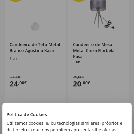
Candeeiro de Teto Metal
Candeeiro de Mesa
Branco Agustina Kasa
Metal Cinza Florbela
Kasa
1 un
1 un
30,00€
25,00€
24
20
,00€
,00€
Política de Cookies
Utilizamos cookies e/ ou tecnologias similares (próprios e
25
25
%
%
de terceiros) que nos permitem apresentar-lhe ofertas