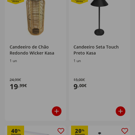
Candeeiro de Chão
Candeeiro Seta Touch
Redondo Wicker Kasa
Preto Kasa
1 un
1 un
24,99€
15,00€
19
9
,99€
,00€
40
20
%
%