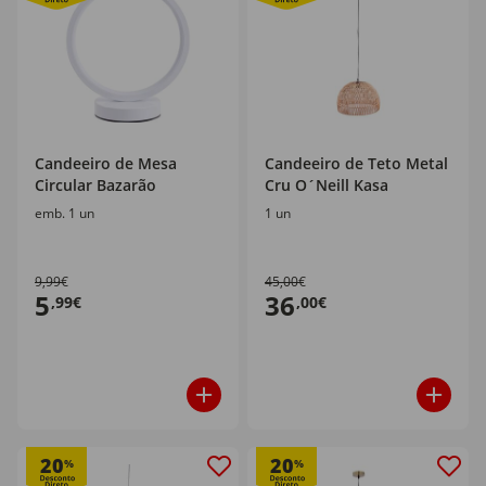
Candeeiro de Mesa
Candeeiro de Teto Metal
Circular Bazarão
Cru O´Neill Kasa
emb. 1 un
1 un
9,99€
45,00€
5
36
,99€
,00€
20
20
%
%