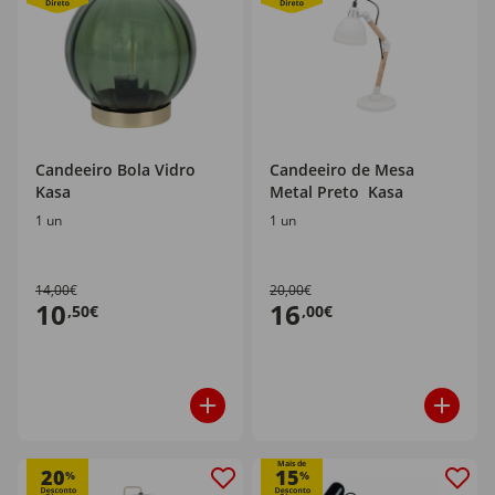
Candeeiro Bola Vidro
Candeeiro de Mesa
Kasa
Metal Preto Kasa
1 un
1 un
14,00€
20,00€
10
16
,50€
,00€
Mais de
20
15
%
%