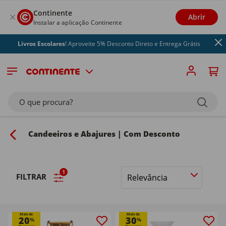
Continente
Abrir
Instalar a aplicação Continente
ivros Escolares
! Aproveite 5% Desconto Direto e Entrega Grátis
O que procura?
Candeeiros e Abajures | Com Desconto
1
FILTRAR
Ordenar
por
Mais de
Mais de
20
30
%
%