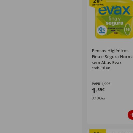
20
%
Pensos Higiénicos
Fina e Segura Norma
sem Abas Evax
emb. 16 un
PVPR
1,99€
1
,59€
0,10€/un