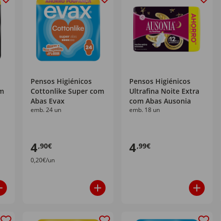
Pensos Higiénicos
Pensos Higiénicos
om
Cottonlike Super com
Ultrafina Noite Extra
Abas Evax
com Abas Ausonia
emb. 24 un
emb. 18 un
4
4
,90€
,99€
0,20€/un