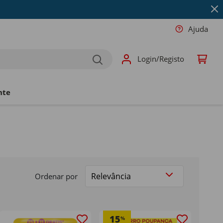
Ajuda
Login/Registo
nte
Ordenar por
15
%