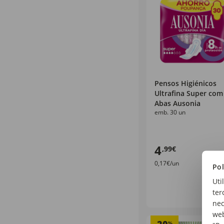
Pensos Higiénicos
Ultrafina Super com
Abas Ausonia
emb. 30 un
4
,99€
0,17€/un
Pol
Uti
ter
nec
web
%