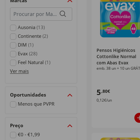
Marcas
Procurar
por
marcas
Ausonia
(13)
Refine by Marcas: Ausonia
Continente
(2)
Refine by Marcas: Continente
DIM
(1)
Pensos Higiénicos
Refine by Marcas: DIM
Evax
(28)
Cottonlike Normal
Refine by Marcas: Evax
Feel Natural
(1)
com Abas Evax
emb. 38 un + 10 un GRÁT
Refine by Marcas: Feel Natural
Ver mais
5
,80€
Oportunidades
0,12€/un
Menos que PVPR
Refine by Oportunidades: Menos que PVPR
Preço
€0 - €1,99