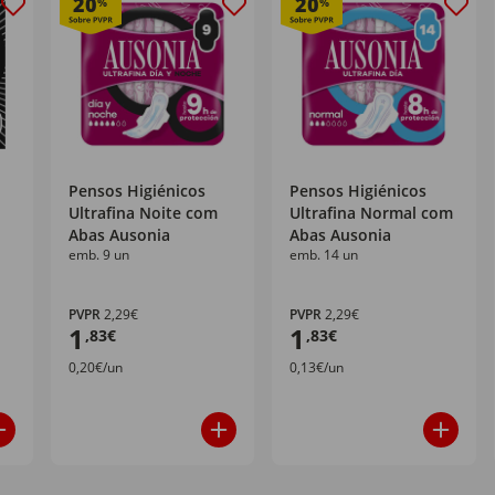
20
20
%
%
Pensos Higiénicos
Pensos Higiénicos
Ultrafina Noite com
Ultrafina Normal com
Abas Ausonia
Abas Ausonia
emb. 9 un
emb. 14 un
PVPR
2,29€
PVPR
2,29€
1
1
,83€
,83€
0,20€/un
0,13€/un