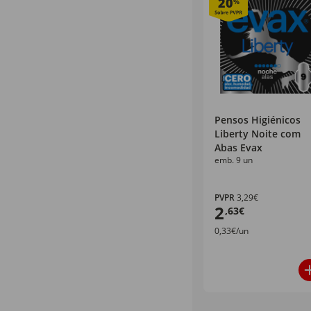
20
%
Pensos Higiénicos
Liberty Noite com
Abas Evax
emb. 9 un
PVPR
3,29€
2
,63€
0,33€/un