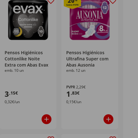
20
%
Pensos Higiénicos
Pensos Higiénicos
Cottonlike Noite
Ultrafina Super com
Extra com Abas Evax
Abas Ausonia
emb. 10 un
emb. 12 un
PVPR
2,29€
3
1
,15€
,83€
0,32€/un
0,15€/un