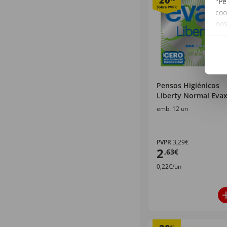
20
"Pe
coo
no
Pensos Higiénicos
Liberty Normal Eva
emb. 12 un
PVPR
3,29€
2
,63€
0,22€/un