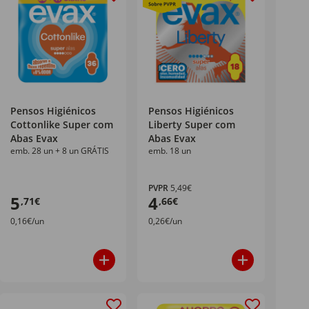
Pensos Higiénicos
Pensos Higiénicos
Cottonlike Super com
Liberty Super com
Abas Evax
Abas Evax
emb. 28 un + 8 un GRÁTIS
emb. 18 un
PVPR
5,49€
5
4
,71€
,66€
0,16€/un
0,26€/un