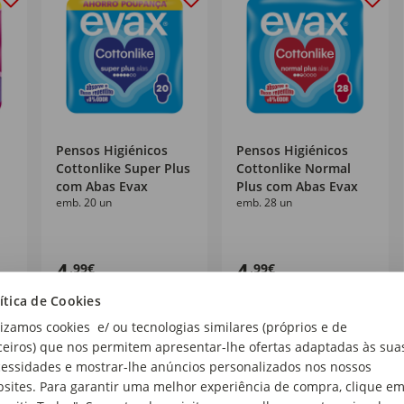
Pensos Higiénicos
Pensos Higiénicos
Cottonlike Super Plus
Cottonlike Normal
com Abas Evax
Plus com Abas Evax
emb. 20 un
emb. 28 un
4
4
,99€
,99€
0,25€/un
0,18€/un
ítica de Cookies
lizamos cookies e/ ou tecnologias similares (próprios e de
ceiros) que nos permitem apresentar-lhe ofertas adaptadas às sua
essidades e mostrar-lhe anúncios personalizados nos nossos
sites. Para garantir uma melhor experiência de compra, clique e
%