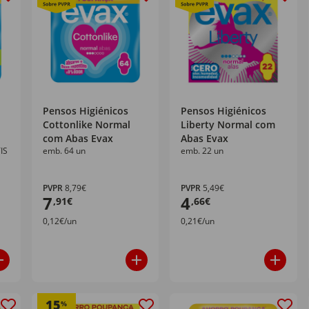
Pensos Higiénicos
Pensos Higiénicos
Cottonlike Normal
Liberty Normal com
com Abas Evax
Abas Evax
IS
emb. 64 un
emb. 22 un
PVPR
8,79€
PVPR
5,49€
7
4
,91€
,66€
0,12€/un
0,21€/un
15
%