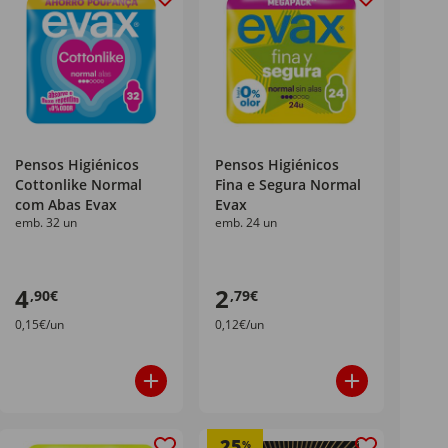
Pensos Higiénicos
Pensos Higiénicos
Cottonlike Normal
Fina e Segura Normal
com Abas Evax
Evax
emb. 32 un
emb. 24 un
4
2
,90€
,79€
0,15€/un
0,12€/un
25
%