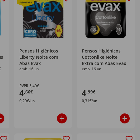
Pensos Higiénicos
Pensos Higiénicos
us
Liberty Noite com
Cottonlike Noite
Abas Evax
Extra com Abas Evax
S
emb. 16 un
emb. 16 un
PVPR
5,49€
4
4
,66€
,99€
0,29€/un
0,31€/un