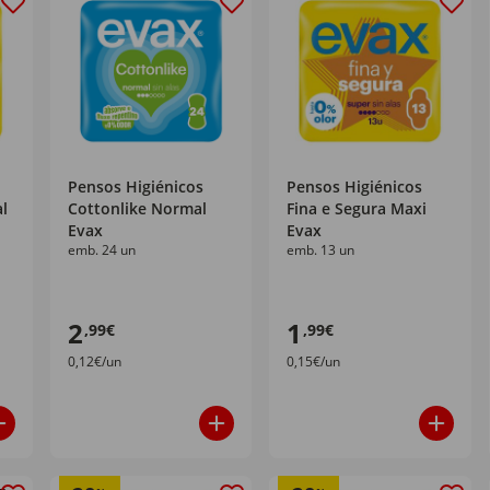
Pensos Higiénicos
Pensos Higiénicos
l
Cottonlike Normal
Fina e Segura Maxi
Evax
Evax
emb. 24 un
emb. 13 un
2
1
,99€
,99€
0,12€/un
0,15€/un