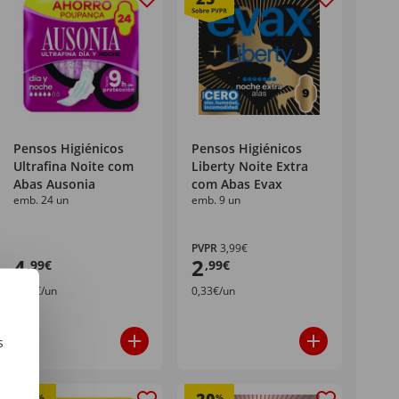
Pensos Higiénicos
Pensos Higiénicos
Ultrafina Noite com
Liberty Noite Extra
Abas Ausonia
com Abas Evax
emb. 24 un
emb. 9 un
PVPR
3,99€
4
2
,99€
,99€
0,21€/un
0,33€/un
s
m
%
%