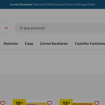
Livros Escolares
! Aproveite 5% Desconto Direto e Entrega Grátis
O que procura?
Animais
Casa
Livros Escolares
Cozinha Contine
10
15
%
%