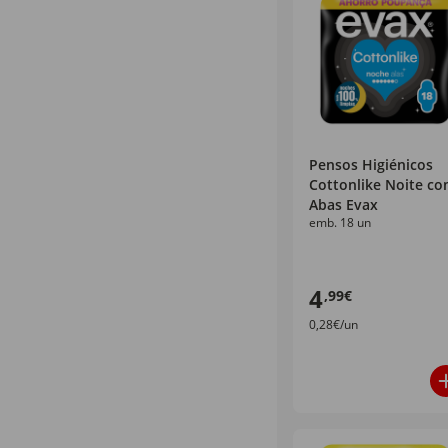
Pensos Higiénicos
Cottonlike Noite c
Abas Evax
emb. 18 un
4
,99€
0,28€/un