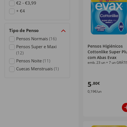
Refine by Preço: €0 - €1,99
€2 - €3,99
Refine by Preço: €2 - €3,99
+ €4
Refine by Preço: + €4
Tipo de Penso
Pensos Normais
(16)
Refine by Tipo de Penso: Pensos Normais
Pensos Higiénicos
Pensos Super e Maxi
Cottonlike Super Pl
(12)
com Abas Evax
Refine by Tipo de Penso: Pensos Super e Maxi
Pensos Noite
(11)
emb. 23 un + 7 un GRÁTI
Refine by Tipo de Penso: Pensos Noite
Cuecas Menstruais
(1)
Refine by Tipo de Penso: Cuecas Menstruais
5
,80€
0,19€/un