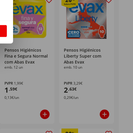
20
20
S
Pensos Higiénicos
Pensos Higiénicos
Fina e Segura Normal
Liberty Super com
com Abas Evax
Abas Evax
emb. 12 un
emb. 10 un
PVPR
1,99€
PVPR
3,29€
1
2
,59€
,63€
0,13€/un
0,29€/un