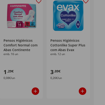
Pensos Higiénicos
Pensos Higiénicos
Comfort Normal com
Cottonlike Super Plus
Abas Continente
com Abas Evax
emb. 16 un
emb. 12 un
1
3
,29€
,09€
0,08€/un
0,26€/un