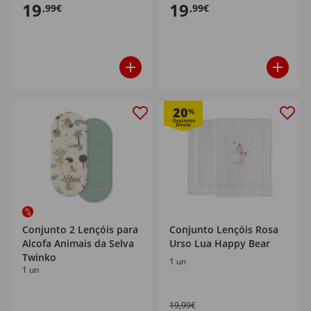
19
19
,99€
,99€
20
%
Conjunto 2 Lençóis para
Conjunto Lençóis Rosa
Alcofa Animais da Selva
Urso Lua Happy Bear
Twinko
1 un
1 un
19,99€