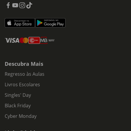
Almofadas decorativas e acessórios para o berço
Produtos duplicados “por prevenção”
Muitos especialistas recomendam evitar excessos,
sobretudo em roupa tamanho recém-nascido, já que os
bebés crescem rapidamente.
Descubra Mais
Regresso às Aulas
Livros Escolares
Singles' Day
Black Friday
Cyber Monday