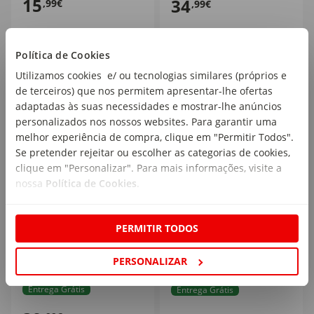
15
34
,99€
,99€
Política de Cookies
Utilizamos cookies e/ ou tecnologias similares (próprios e
de terceiros) que nos permitem apresentar-lhe ofertas
adaptadas às suas necessidades e mostrar-lhe anúncios
personalizados nos nossos websites. Para garantir uma
melhor experiência de compra, clique em "Permitir Todos".
Se pretender rejeitar ou escolher as categorias de cookies,
clique em "Personalizar". Para mais informações, visite a
nossa
Política de Cookies
.
Saco de Dormir Leve
Saco de Dormir com
PERMITIR TODOS
Cinza Twinko
Pernas Animais da Selva
S Twinko
1 un
PERSONALIZAR
1 un
Entrega Grátis
Entrega Grátis