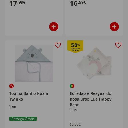
17
16
,99€
,99€
50
%
Toalha Banho Koala
Edredão e Resguardo
Twinko
Rosa Urso Lua Happy
Bear
1 un
1 un
Entrega Grátis
69,99€