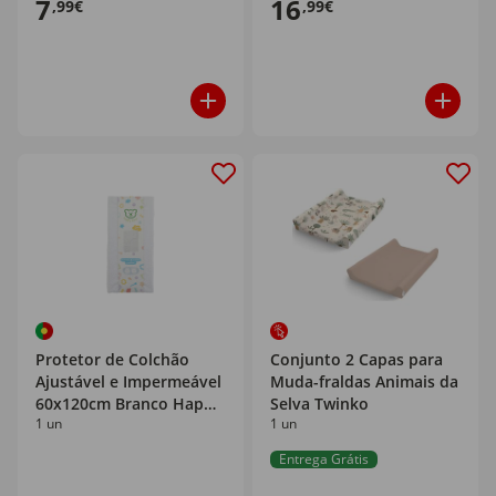
7
16
,99€
,99€
Protetor de Colchão
Conjunto 2 Capas para
Ajustável e Impermeável
Muda-fraldas Animais da
60x120cm Branco Happy
Selva Twinko
1 un
1 un
Bear
Entrega Grátis