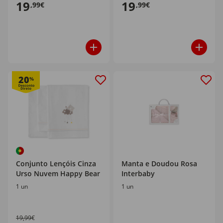
19
19
,99€
,99€
20
%
Conjunto Lençóis Cinza
Manta e Doudou Rosa
Urso Nuvem Happy Bear
Interbaby
1 un
1 un
19,99€