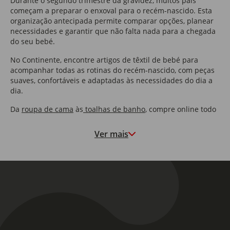
Durante o segundo trimestre da gravidez, muitos pais
começam a preparar o enxoval para o recém-nascido. Esta
organização antecipada permite comparar opções, planear
necessidades e garantir que não falta nada para a chegada
do seu bebé.
No Continente, encontre artigos de têxtil de bebé para
acompanhar todas as rotinas do recém-nascido, com peças
suaves, confortáveis e adaptadas às necessidades do dia a
dia.
Da
roupa de cama
às
toalhas de banho
, compre online todo
o têxtil para o seu bebé em diferentes estilos e cores, sem
sair de casa.
Ver mais
Das
fraldas de pano
às
almofadas
, descubra as peças
básicas do dia a dia, com oportunidades imperdíveis e
pensadas para as diferentes necessidades.
O que incluir numa lista de enxoval para bebé?
Na hora de preparar a sua lista do enxoval para o bebé, é
importante incluir artigos práticos, confortáveis e fáceis de