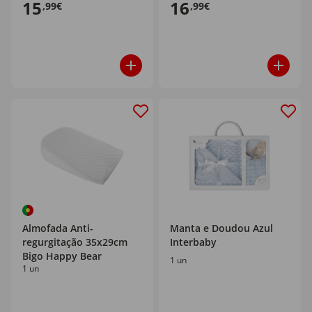
15
16
,99€
,99€
Almofada Anti-
Manta e Doudou Azul
regurgitação 35x29cm
Interbaby
Bigo Happy Bear
1 un
1 un