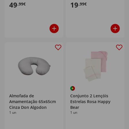
49
19
,99€
,99€
Almofada de
Conjunto 2 Lençóis
Amamentação 65x65cm
Estrelas Rosa Happy
Cinza Don Algodon
Bear
1 un
1 un