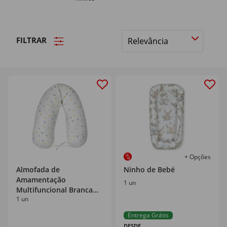
FILTRAR
Ordenar
por
+ Opções
Almofada de
Ninho de Bebé
Amamentação
1 un
Multifuncional Branca
1 un
Kikka Boo
Entrega Grátis
DESDE