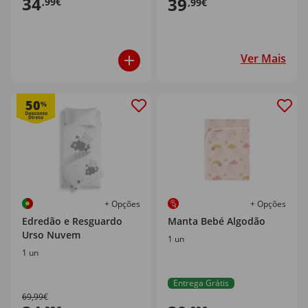
34
39
,99€
,99€
Ver Mais
50
%
+ Opções
+ Opções
Edredão e Resguardo
Manta Bebé Algodão
Urso Nuvem
1 un
1 un
Entrega Grátis
69,99€