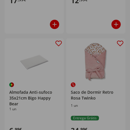
17
12
Almofada Anti-sufoco
Saco de Dormir Retro
35x21cm Bigo Happy
Rosa Twinko
Bear
1 un
1 un
Entrega Grátis
,99€
,99€