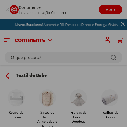
Continente
Abrir
Instalar a aplicação Continente
Livros Escolares
! Aproveite 5% Desconto Direto e Entrega Grátis
O que procura?
Têxtil de Bebé
Roupa de
Sacos de
Fraldas de
Toalhas de
Cama
Dormir,
Pano e
Banho
Almofadas e
Doudous
Ninhos