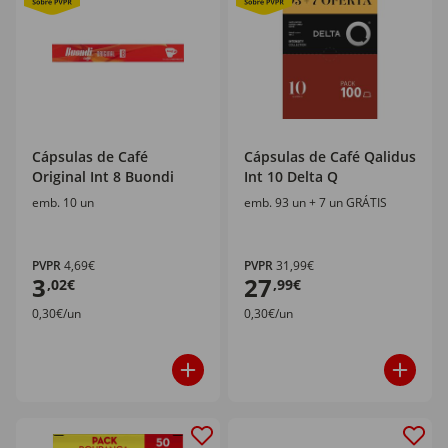
Cápsulas de Café
Cápsulas de Café Qalidus
Original Int 8 Buondi
Int 10 Delta Q
emb. 10 un
emb. 93 un + 7 un GRÁTIS
PVPR
4,69€
PVPR
31,99€
3
27
,02€
,99€
0,30€/un
0,30€/un