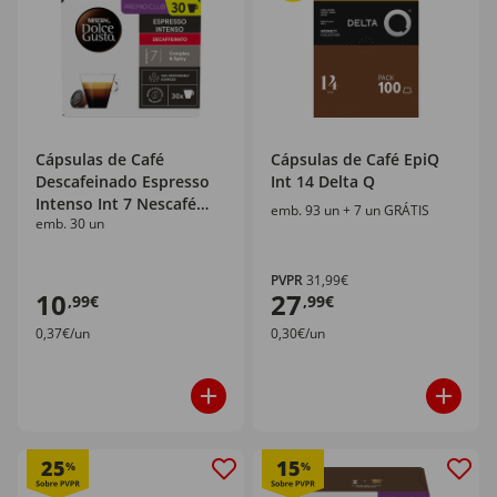
Cápsulas de Café
Cápsulas de Café EpiQ
Descafeinado Espresso
Int 14 Delta Q
Intenso Int 7 Nescafé
emb. 93 un + 7 un GRÁTIS
emb. 30 un
Dolce Gusto
PVPR
31,99€
10
27
,99€
,99€
0,37€/un
0,30€/un
25
15
%
%