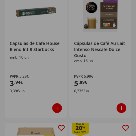
Cápsulas de Café House
Cápsulas de Café Au Lait
Blend Int 8 Starbucks
Intenso Nescafé Dolce
Gusto
emb. 10 un
emb. 16 un
PVPR
5,29€
PVPR
6,99€
3
5
,94€
,89€
0,39€/un
0,37€/un
Mais de
20
%