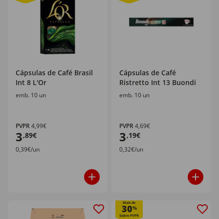
Cápsulas de Café Brasil
Cápsulas de Café
Int 8 L'Or
Ristretto Int 13 Buondi
emb. 10 un
emb. 10 un
PVPR
4,99€
PVPR
4,69€
3
3
,89€
,19€
0,39€/un
0,32€/un
Mais de
30
%