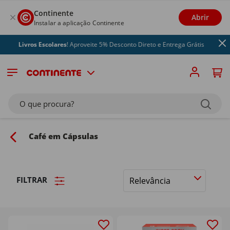
Continente
Abrir
Instalar a aplicação Continente
vros Escolares
! Aproveite 5% Desconto Direto e Entrega Grátis
O que procura?
Café em Cápsulas
FILTRAR
Ordenar
por