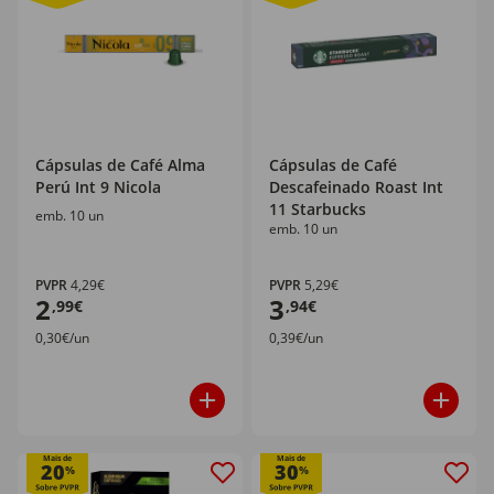
Cápsulas de Café Alma
Cápsulas de Café
Perú Int 9 Nicola
Descafeinado Roast Int
11 Starbucks
emb. 10 un
emb. 10 un
PVPR
4,29€
PVPR
5,29€
2
3
,99€
,94€
0,30€/un
0,39€/un
Mais de
Mais de
20
30
%
%