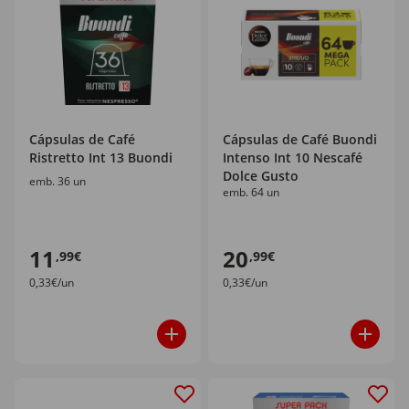
Cápsulas de Café
Cápsulas de Café Buondi
Ristretto Int 13 Buondi
Intenso Int 10 Nescafé
Dolce Gusto
emb. 36 un
emb. 64 un
11
20
,99€
,99€
0,33€/un
0,33€/un