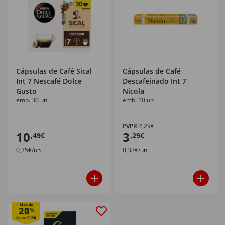
Cápsulas de Café Sical
Cápsulas de Café
Int 7 Nescafé Dolce
Descafeinado Int 7
Gusto
Nicola
emb. 30 un
emb. 10 un
PVPR
4,29€
10
3
,49€
,29€
0,35€/un
0,33€/un
Mais de
20
%