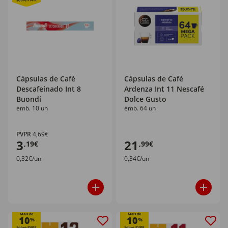
Cápsulas de Café
Cápsulas de Café
Descafeinado Int 8
Ardenza Int 11 Nescafé
Buondi
Dolce Gusto
emb. 10 un
emb. 64 un
PVPR
4,69€
3
21
,19€
,99€
0,32€/un
0,34€/un
Mais de
Mais de
10
10
%
%