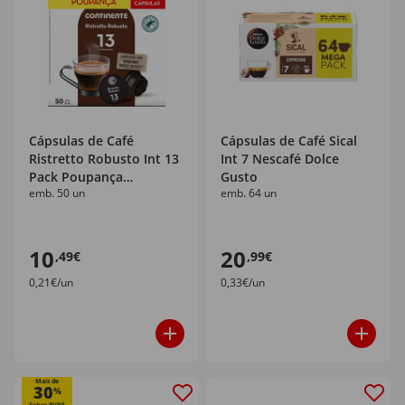
Cápsulas de Café
Cápsulas de Café Sical
Ristretto Robusto Int 13
Int 7 Nescafé Dolce
Pack Poupança
Gusto
emb. 50 un
emb. 64 un
Continente
10
20
,49€
,99€
0,21€/un
0,33€/un
Mais de
30
%