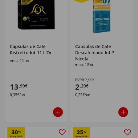
Cápsulas de Café
Cápsulas de Café
Ristretto Int 11 L'Or
Descafeinado Int 7
Nicola
emb. 40 un
emb. 10 un
PVPR
2,99€
13
2
,99€
,29€
0,35€/un
0,23€/un
30
25
%
%