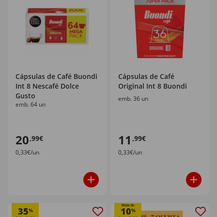
Cápsulas de Café Buondi
Cápsulas de Café
Int 8 Nescafé Dolce
Original Int 8 Buondi
Gusto
emb. 36 un
emb. 64 un
20
11
,99€
,99€
0,33€/un
0,33€/un
Mais de
35
10
%
%