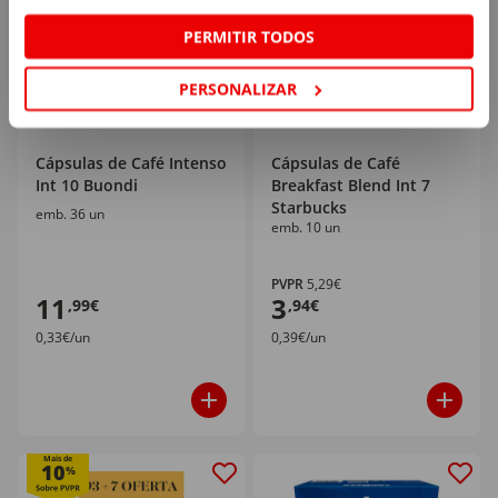
PERMITIR TODOS
PERSONALIZAR
Cápsulas de Café Intenso
Cápsulas de Café
Int 10 Buondi
Breakfast Blend Int 7
Starbucks
emb. 36 un
emb. 10 un
PVPR
5,29€
11
3
,99€
,94€
0,33€/un
0,39€/un
Mais de
10
%