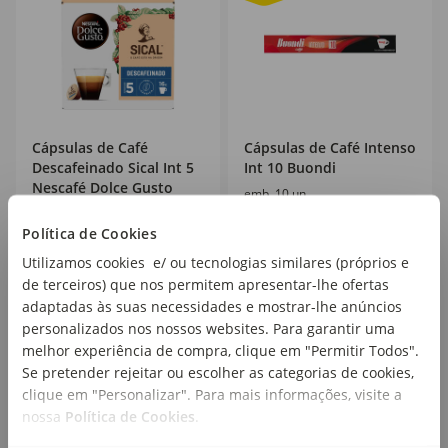
Cápsulas de Café
Cápsulas de Café Intenso
Descafeinado Sical Int 5
Int 10 Buondi
Nescafé Dolce Gusto
emb. 10 un
emb. 16 un
Política de Cookies
PVPR
4,69€
Utilizamos cookies e/ ou tecnologias similares (próprios e
6
3
,59€
,19€
de terceiros) que nos permitem apresentar-lhe ofertas
0,41€/un
0,32€/un
adaptadas às suas necessidades e mostrar-lhe anúncios
personalizados nos nossos websites. Para garantir uma
melhor experiência de compra, clique em "Permitir Todos".
Se pretender rejeitar ou escolher as categorias de cookies,
clique em "Personalizar". Para mais informações, visite a
nossa
Política de Cookies
.
25
%