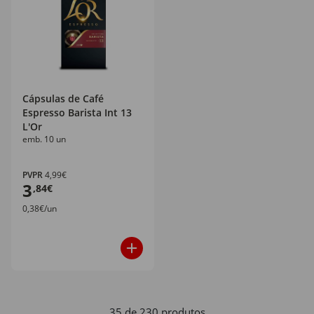
Cápsulas de Café
Espresso Barista Int 13
L'Or
emb. 10 un
PVPR
4,99€
3
,84€
0,38€/un
35 de 230 produtos