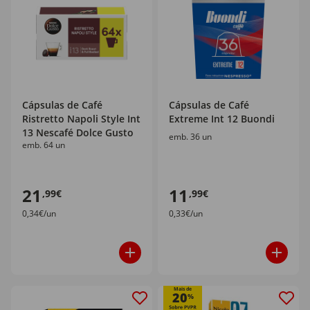
Cápsulas de Café
Cápsulas de Café
Ristretto Napoli Style Int
Extreme Int 12 Buondi
13 Nescafé Dolce Gusto
emb. 36 un
emb. 64 un
21
11
,99€
,99€
0,34€/un
0,33€/un
Mais de
20
%