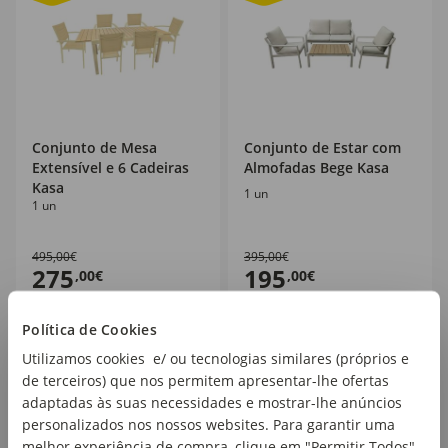
Conjunto de Mesa
Conjunto de Estar com
Extensível e 6 Cadeiras
Almofadas Bege Kasa
Kasa
1 un
1 un
495,00€
395,00€
275
195
,00€
,00€
Política de Cookies
Utilizamos cookies e/ ou tecnologias similares (próprios e
de terceiros) que nos permitem apresentar-lhe ofertas
adaptadas às suas necessidades e mostrar-lhe anúncios
40
personalizados nos nossos websites. Para garantir uma
%
melhor experiência de compra, clique em "Permitir Todos".