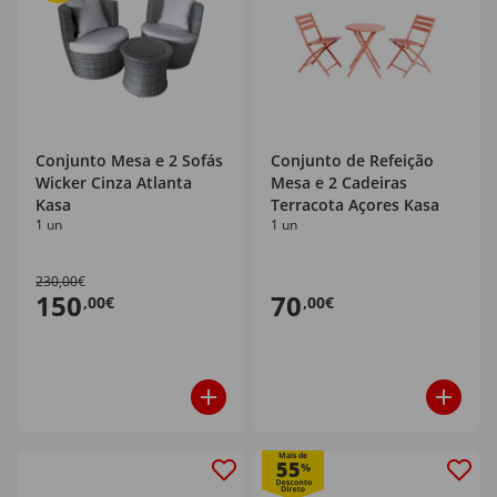
Conjunto Mesa e 2 Sofás
Conjunto de Refeição
Wicker Cinza Atlanta
Mesa e 2 Cadeiras
Kasa
Terracota Açores Kasa
1 un
1 un
230,00€
150
70
,00€
,00€
Mais de
55
%