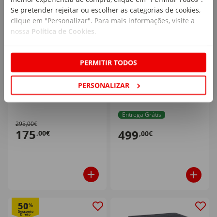
Se pretender rejeitar ou escolher as categorias de cookies,
clique em "Personalizar". Para mais informações, visite a
nossa
Política de Cookies
.
PERMITIR TODOS
Conjunto Estar Metal
Conjunto de Estar 5
com Almofadas Bali Kasa
Lugares Cinza Garda
PERSONALIZAR
Time Scale
1 un
1 un
Entrega Grátis
295,00€
175
499
,00€
,00€
50
%