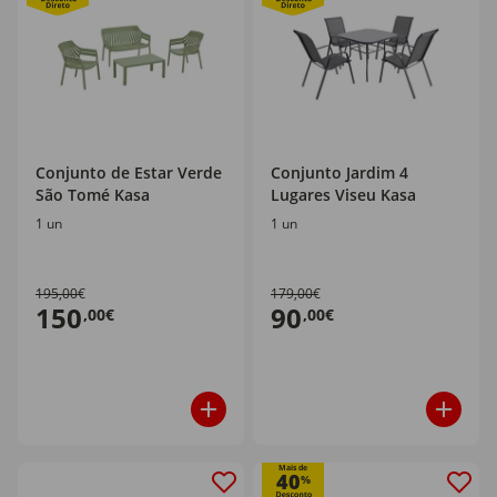
Conjunto de Estar Verde
Conjunto Jardim 4
São Tomé Kasa
Lugares Viseu Kasa
1 un
1 un
195,00€
179,00€
150
90
,00€
,00€
Mais de
40
%