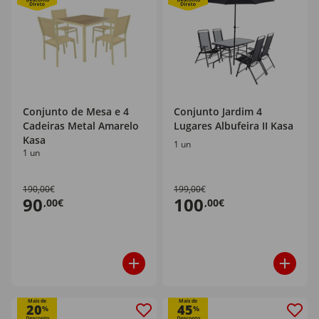
Conjunto de Mesa e 4
Conjunto Jardim 4
Cadeiras Metal Amarelo
Lugares Albufeira II Kasa
Kasa
1 un
1 un
190,00€
199,00€
90
100
,00€
,00€
Mais de
Mais de
20
45
%
%