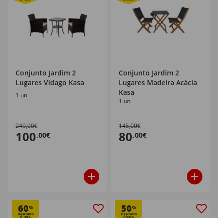
Conjunto Jardim 2
Conjunto Jardim 2
Lugares Vidago Kasa
Lugares Madeira Acácia
Kasa
1 un
1 un
249,00€
145,00€
100
80
,00€
,00€
60
50
%
%