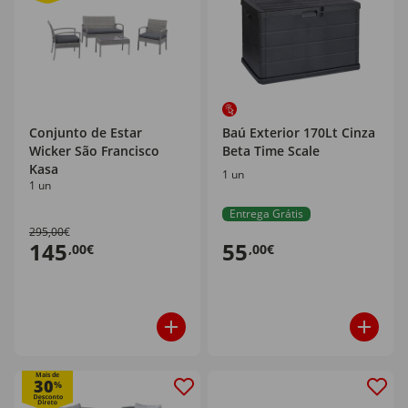
Conjunto de Estar
Baú Exterior 170Lt Cinza
Wicker São Francisco
Beta Time Scale
Kasa
1 un
1 un
Entrega Grátis
295,00€
145
55
,00€
,00€
Mais de
30
%