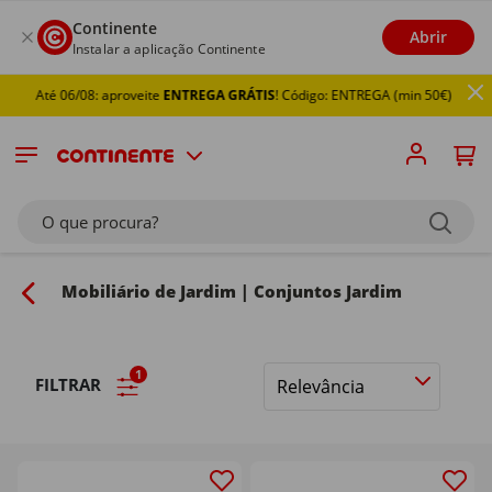
Continente
Abrir
Instalar a aplicação Continente
 06/08: aproveite
ENTREGA GRÁTIS
! Código: ENTREGA (min 50€)
O que procura?
Mobiliário de Jardim | Conjuntos Jardim
1
FILTRAR
Ordenar
por