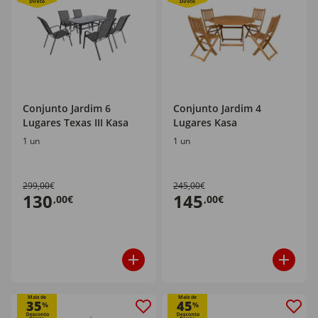
Conjunto Jardim 6
Conjunto Jardim 4
Lugares Texas III Kasa
Lugares Kasa
1 un
1 un
299,00€
245,00€
130
145
,00€
,00€
Mais de
Mais de
35
45
%
%