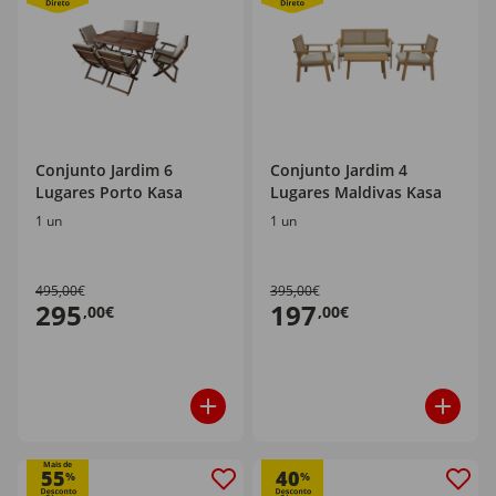
Conjunto Jardim 6
Conjunto Jardim 4
Lugares Porto Kasa
Lugares Maldivas Kasa
1 un
1 un
495,00€
395,00€
295
197
,00€
,00€
Mais de
55
40
%
%