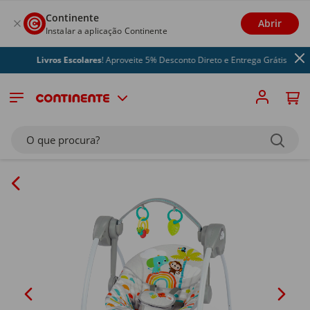
Continente
Abrir
Instalar a aplicação Continente
Livros Escolares
! Aproveite 5% Desconto Direto e Entrega Grátis
O que procura?