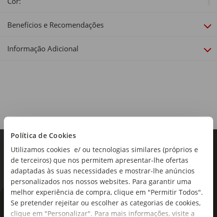
Cor:
Multicor
Benefícios e Recomendações
Inclui:
Vibra. Inclui brinquedos e caixa de música.
Informação Adicional
Idade Recomendada:
0-9 Meses
Material:
Estrutura: metal, plástico e tecido; Enchimento: poliéster e
espuma
Política de Cookies
Dimensões:
68 x 57,5 x 73cm
Utilizamos cookies e/ ou tecnologias similares (próprios e
de terceiros) que nos permitem apresentar-lhe ofertas
adaptadas às suas necessidades e mostrar-lhe anúncios
personalizados nos nossos websites. Para garantir uma
melhor experiência de compra, clique em "Permitir Todos".
Se pretender rejeitar ou escolher as categorias de cookies,
As novidades mais frescas no
clique em "Personalizar". Para mais informações, visite a