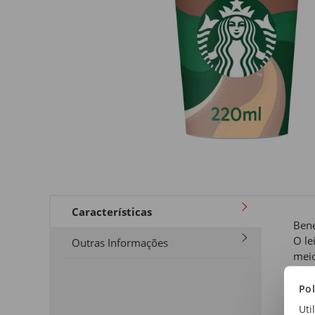
Características
Bene
O le
Outras Informações
meio
gord
diz 
Pol
do c
Uti