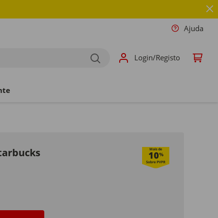
Ajuda
Login/Registo
nte
tarbucks
Mais de
10
%