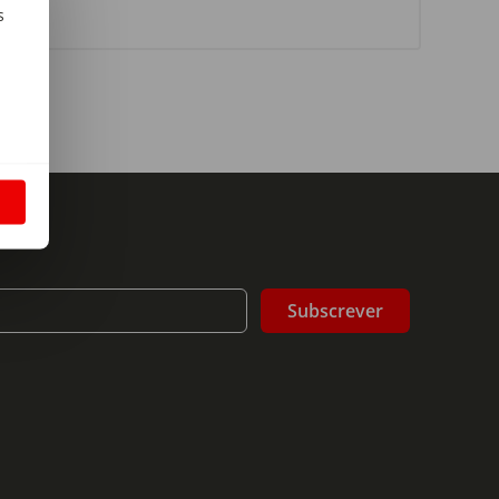
s
m
S
Subscrever