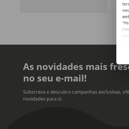
ter
nec
web
"Pe
coo
no
As novidades mais fres
no seu e-mail!
Subscreva e descubra campanhas exclusivas, ofe
novidades para si.