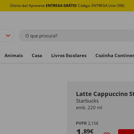
Último dia! Aproveite
ENTREGA GRÁTIS
! Código: ENTREGA (min 50€)
O que procura?
Animais
Casa
Livros Escolares
Cozinha Contine
Latte Cappuccino S
Starbucks
emb. 220 ml
PVPR
2,15€
1
,89€