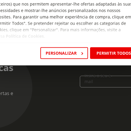
ceiros) que nos permitem apresentar-lhe ofertas adaptadas às sua
essidades e mostrar-lhe anúncios personalizados nos nossos
sites. Para garantir uma melhor experiência de compra, clique e
rmitir Todos". Se pretender rejeitar ou escolher as categorias de
kies, clique em "Personalizar". Para mais informações, visite a
ssa
Política de Cookies
.
PERSONALIZAR
PERMITIR TODO
cas
Insira o seu e-
mail
rtas e