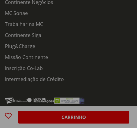
Continente Negócios
MC Sonae
Trabalhar na MC
Continente Siga
Plug&Charge
Missão Continente
Inscrição Co-Lab
Intermediação de Crédito
Acessibilidade
Política de Serviços
Política de Cookies
Centro de Privacidade
CARRINHO
Política de Privacidade
© 2026 Modelo Continente Hipermercados, S.A. Todos os direitos reservados