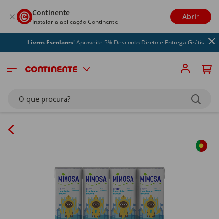
Continente
Abrir
Instalar a aplicação Continente
Livros Escolares
! Aproveite 5% Desconto Direto e Entrega Grátis
O que procura?