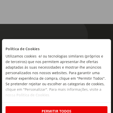
Política de Cookies
Utilizamos cookies e/ ou tecnologias similares (próprios e
de terceiros) que nos permitem apresentar-lhe ofertas
As novidades mais frescas no
adaptadas às suas necessidades e mostrar-lhe anúncios
seu e-mail!
personalizados nos nossos websites. Para garantir uma
melhor experiência de compra, clique em "Permitir Todos".
Subscreva e descubra campanhas exclusivas,
Se pretender rejeitar ou escolher as categorias de cookies,
ofertas e novidades para si.
clique em "Personalizar". Para mais informações, visite a
nossa
Política de Cookies
.
Insira o seu e-
Subscrever
mail
PERMITIR TODOS