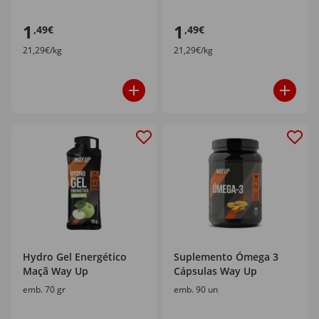
1
1
,49€
,49€
21,29€/kg
21,29€/kg
Hydro Gel Energético
Suplemento Ómega 3
Maçã Way Up
Cápsulas Way Up
emb. 70 gr
emb. 90 un