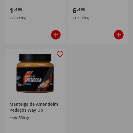
1
6
,49€
,49€
22,92€/kg
21,63€/kg
Manteiga de Amendoim
Pedaços Way Up
emb. 500 gr