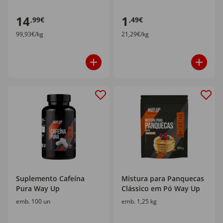
14
1
,99€
,49€
99,93€/kg
21,29€/kg
Suplemento Cafeína
Mistura para Panquecas
Pura Way Up
Clássico em Pó Way Up
emb. 100 un
emb. 1,25 kg