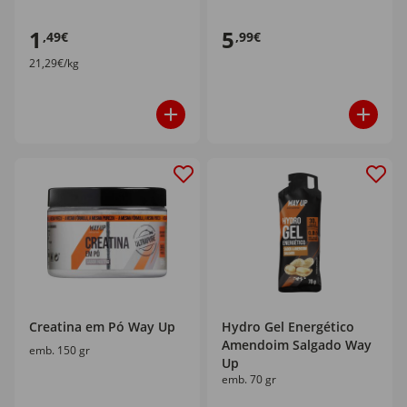
1
5
,49€
,99€
21,29€/kg
Creatina em Pó Way Up
Hydro Gel Energético
Amendoim Salgado Way
emb. 150 gr
Up
emb. 70 gr