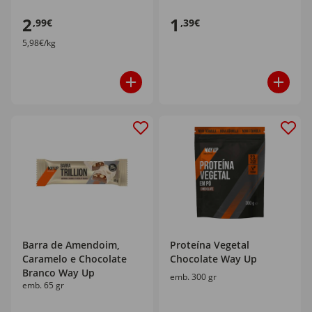
2
1
,99€
,39€
5,98€/kg
Barra de Amendoim,
Proteína Vegetal
Caramelo e Chocolate
Chocolate Way Up
Branco Way Up
emb. 300 gr
emb. 65 gr