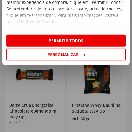
melhor experiência de compra, clique em "Permitir Todos".
Se pretender rejeitar ou escolher as categorias de cookies,
8
8
,99€
,99€
clique em "Personalizar". Para mais informações, visite a
35,96€/kg
35,96€/kg
nossa
Política de Cookies
.
PERMITIR TODOS
PERSONALIZAR
Barra Crua Energética
Proteína Whey Baunilha
Chocolate e Amendoim
Saqueta Way Up
Way Up
emb. 30 gr
emb. 40 gr