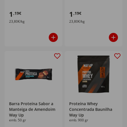
1
1
,19€
,19€
23,80€/kg
23,80€/kg
Barra Proteína Sabor a
Proteína Whey
Manteiga de Amendoim
Concentrada Baunilha
Way Up
Way Up
emb. 50 gr
emb. 900 gr