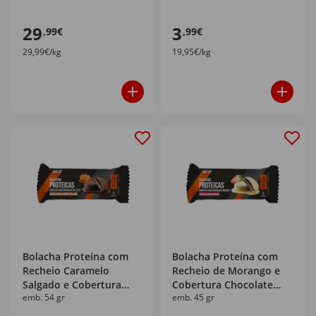
29
3
,99€
,99€
29,99€/kg
19,95€/kg
Bolacha Proteína com
Bolacha Proteína com
Recheio Caramelo
Recheio de Morango e
Salgado e Cobertura
Cobertura Chocolate
emb. 54 gr
emb. 45 gr
Chocolate de Leite Way
Branco Way Up
Up