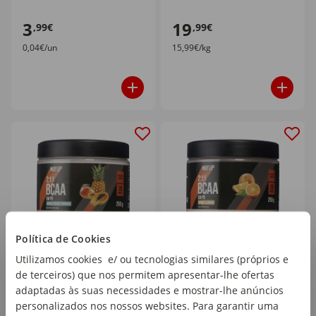
3
19
,99€
,99€
0,04€/un
15,99€/kg
Política de Cookies
Suplemento Alimentar
Suplemento Alimentar
Utilizamos cookies e/ ou tecnologias similares (próprios e
BCAA Frutos Tropicais
BCAA Laranja Way Up
de terceiros) que nos permitem apresentar-lhe ofertas
Way Up
emb. 250 gr
adaptadas às suas necessidades e mostrar-lhe anúncios
emb. 250 gr
personalizados nos nossos websites. Para garantir uma