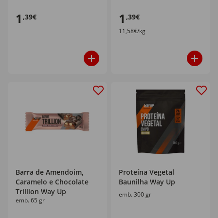
1
1
,39€
,39€
11,58€/kg
Barra de Amendoim,
Proteína Vegetal
Caramelo e Chocolate
Baunilha Way Up
Trillion Way Up
emb. 300 gr
emb. 65 gr