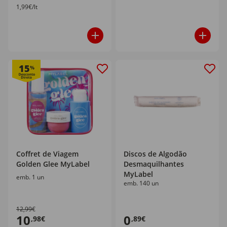
1,99€/lt
15
%
Coffret de Viagem
Discos de Algodão
Golden Glee MyLabel
Desmaquilhantes
MyLabel
emb. 1 un
emb. 140 un
12,99€
10
0
,98€
,89€