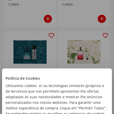
1,93€/lt
1,59€/lt
Política de Cookies
Coffret Fougere MyLabel
Coffret Floral MyLabel
emb. 1 un
emb. 1 un
Utilizamos cookies e/ ou tecnologias similares (próprios e
de terceiros) que nos permitem apresentar-lhe ofertas
adaptadas às suas necessidades e mostrar-lhe anúncios
personalizados nos nossos websites. Para garantir uma
melhor experiência de compra, clique em "Permitir Todos".
12
12
,99€
,99€
Se pretender rejeitar ou escolher as categorias de cookies,