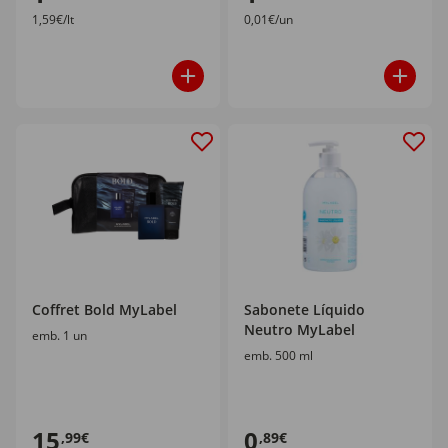
1,59€/lt
0,01€/un
Coffret Bold MyLabel
Sabonete Líquido
Neutro MyLabel
emb. 1 un
emb. 500 ml
15
0
,99€
,89€