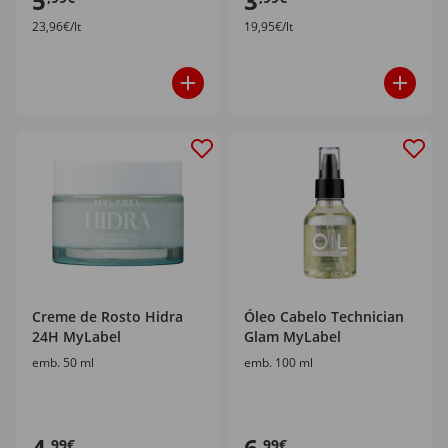
5
3
23,96€/lt
19,95€/lt
Creme de Rosto Hidra
Óleo Cabelo Technician
24H MyLabel
Glam MyLabel
emb. 50 ml
emb. 100 ml
4
6
,99€
,99€