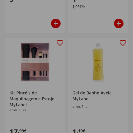
1,05€/lt
Kit Pincéis de
Gel de Banho Aveia
Maquilhagem e Estojo
MyLabel
MyLabel
emb. 1 lt
emb. 1 un
17
1
,99€
,19€