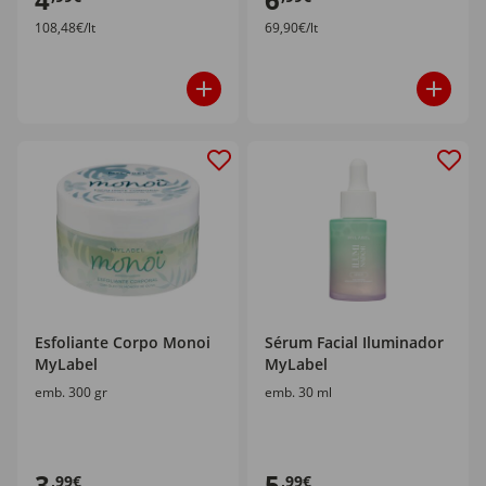
108,48€/lt
69,90€/lt
Esfoliante Corpo Monoi
Sérum Facial Iluminador
MyLabel
MyLabel
emb. 300 gr
emb. 30 ml
3
5
,99€
,99€