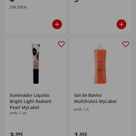
299,33€/lt
Iluminador Líquido
Gel de Banho
Bright Light Radiant
Multifrutos MyLabel
Pearl MyLabel
emb. 1 lt
emb. 1 un
3
1
,99€
,05€