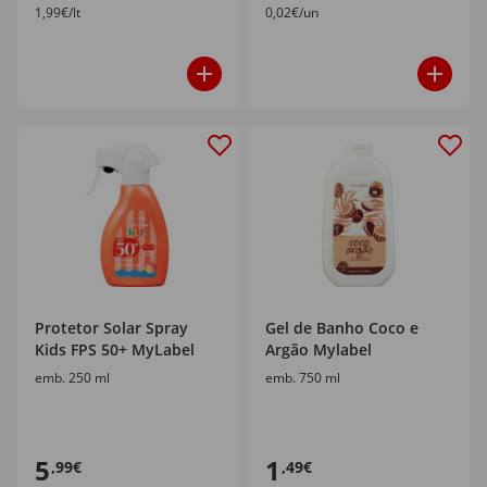
1,99€/lt
0,02€/un
Protetor Solar Spray
Gel de Banho Coco e
Kids FPS 50+ MyLabel
Argão Mylabel
emb. 250 ml
emb. 750 ml
5
1
,99€
,49€