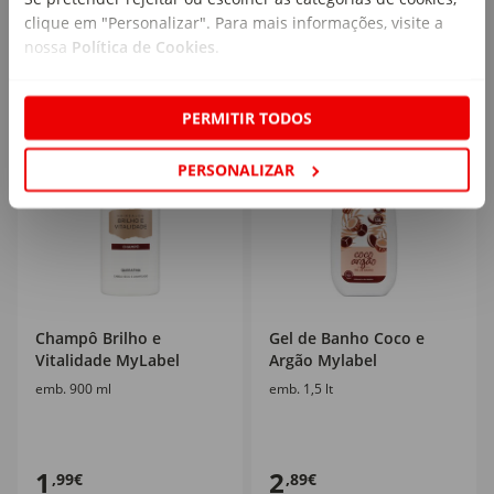
clique em "Personalizar". Para mais informações, visite a
nossa
Política de Cookies
.
PERMITIR TODOS
PERSONALIZAR
Champô Brilho e
Gel de Banho Coco e
Vitalidade MyLabel
Argão Mylabel
emb. 900 ml
emb. 1,5 lt
1
2
,99€
,89€