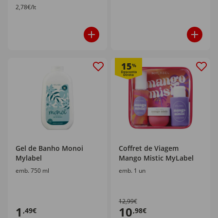
2,78€/lt
15
%
Gel de Banho Monoi
Coffret de Viagem
Mylabel
Mango Mistic MyLabel
emb. 750 ml
emb. 1 un
12,99€
1
10
,49€
,98€