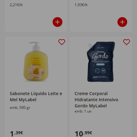
2,21€/lt
1,93€/lt
Sabonete Líquido Leite e
Creme Corporal
Mel MyLabel
Hidratante Intensivo
Gordo MyLabel
emb. 500 gr
emb. 1 un
1
10
,39€
,99€