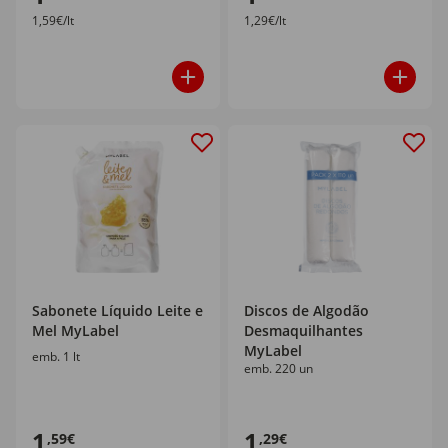
1,59€/lt
1,29€/lt
Sabonete Líquido Leite e
Discos de Algodão
Mel MyLabel
Desmaquilhantes
MyLabel
emb. 1 lt
emb. 220 un
1
1
,59€
,29€