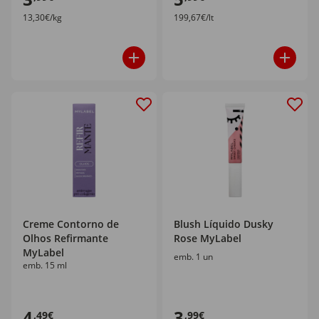
13,30€/kg
199,67€/lt
Creme Contorno de
Blush Líquido Dusky
Olhos Refirmante
Rose MyLabel
MyLabel
emb. 1 un
emb. 15 ml
4
3
,49€
,99€