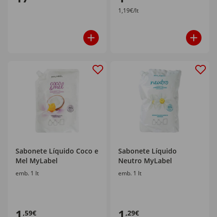
1,19€/lt
Sabonete Líquido Coco e
Sabonete Líquido
Mel MyLabel
Neutro MyLabel
emb. 1 lt
emb. 1 lt
1
1
,59€
,29€