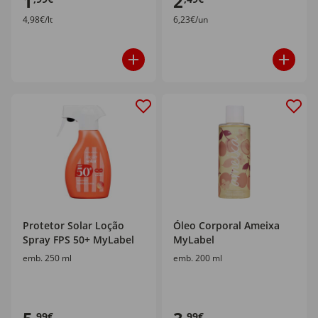
1
2
4,98€/lt
6,23€/un
Protetor Solar Loção
Óleo Corporal Ameixa
Spray FPS 50+ MyLabel
MyLabel
emb. 250 ml
emb. 200 ml
,99€
,99€