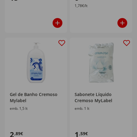
1,78€/lt
Gel de Banho Cremoso
Sabonete Líquido
Mylabel
Cremoso MyLabel
emb. 1,5 lt
emb. 1 lt
2
1
,89€
,59€