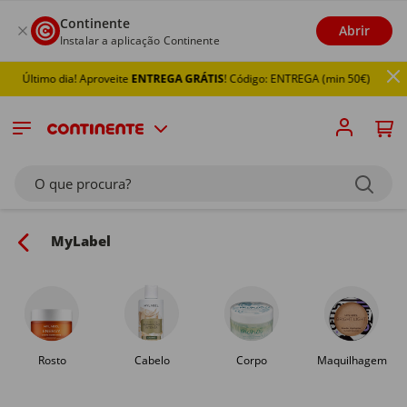
Continente
Abrir
Instalar a aplicação Continente
 dia! Aproveite
ENTREGA GRÁTIS
! Código: ENTREGA (min 50€)
O que procura?
MyLabel
Rosto
Cabelo
Corpo
Maquilhagem