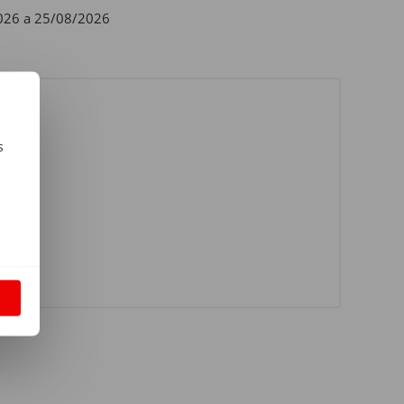
026 a 25/08/2026
s
m
S