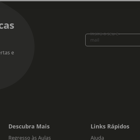
cas
Insira o seu e-
mail
rtas e
Descubra Mais
Links Rápidos
Regresso às Aulas
Ajuda