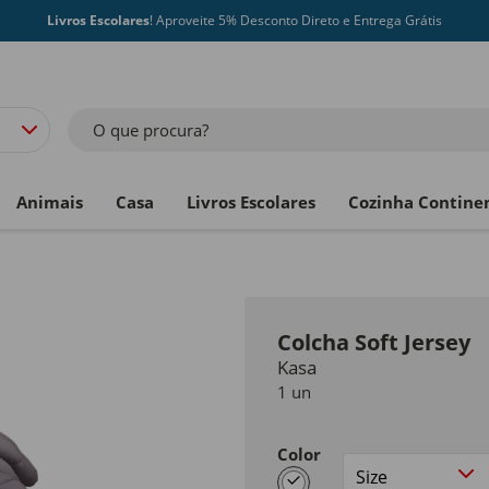
Livros Escolares
! Aproveite 5% Desconto Direto e Entrega Grátis
O que procura?
Animais
Casa
Livros Escolares
Cozinha Contine
Colcha Soft Jersey
Kasa
1 un
Color
selected
Size