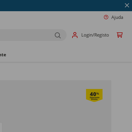
Ajuda
Login/Registo
nte
40
%