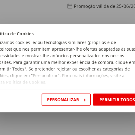
Promoção válida de 25/06/2
ítica de Cookies
 de produto:
lizamos cookies e/ ou tecnologias similares (próprios e de
has
ceiros) que nos permitem apresentar-lhe ofertas adaptadas às sua
essidades e mostrar-lhe anúncios personalizados nos nossos
rial:
sites. Para garantir uma melhor experiência de compra, clique e
 Poliéster
rmitir Todos". Se pretender rejeitar ou escolher as categorias de
kies, clique em "Personalizar". Para mais informações, visite a
magem:
ssa
Política de Cookies
.
g/m2
PERSONALIZAR
PERMITIR TODO