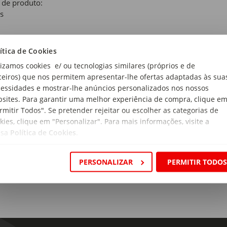
 de produto:
s
de
ítica de Cookies
lizamos cookies e/ ou tecnologias similares (próprios e de
rial:
ceiros) que nos permitem apresentar-lhe ofertas adaptadas às sua
s
essidades e mostrar-lhe anúncios personalizados nos nossos
sites. Para garantir uma melhor experiência de compra, clique e
ensões:
rmitir Todos". Se pretender rejeitar ou escolher as categorias de
rimento x Largura x Altura: 26 x 18 x 2,5cm
kies, clique em "Personalizar". Para mais informações, visite a
a:
ssa
Política de Cookies
.
den
PERSONALIZAR
PERMITIR TODO
ção:
den