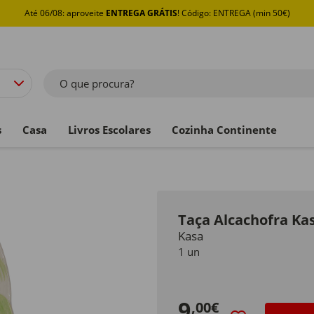
Até 06/08: aproveite
ENTREGA GRÁTIS
! Código: ENTREGA (min 50€)
O que procura?
s
Casa
Livros Escolares
Cozinha Continente
Taça Alcachofra Ka
Kasa
1 un
9
,00€