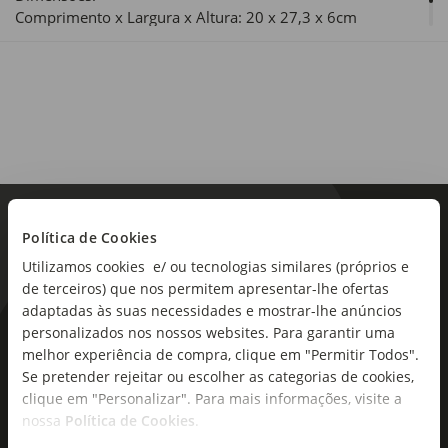
Comprimento x Largura x Altura: 20 x 27,3 x 6cm
Política de Cookies
Utilizamos cookies e/ ou tecnologias similares (próprios e
de terceiros) que nos permitem apresentar-lhe ofertas
adaptadas às suas necessidades e mostrar-lhe anúncios
personalizados nos nossos websites. Para garantir uma
As novidades mais frescas no
melhor experiência de compra, clique em "Permitir Todos".
seu e-mail!
Se pretender rejeitar ou escolher as categorias de cookies,
clique em "Personalizar". Para mais informações, visite a
Subscreva e descubra campanhas exclusivas,
nossa
Política de Cookies
.
ofertas e novidades para si.