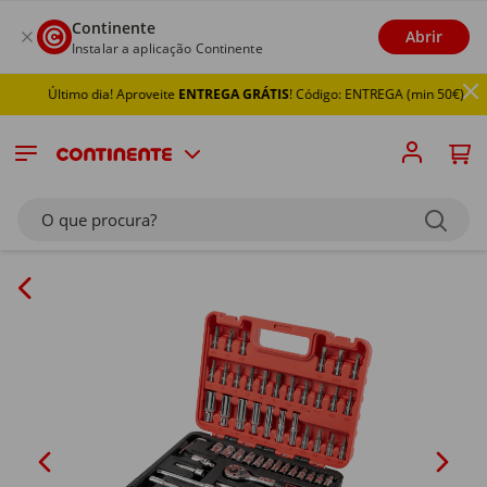
Continente
Abrir
Instalar a aplicação Continente
Último dia! Aproveite
ENTREGA GRÁTIS
! Código: ENTREGA (min 50€)
O que procura?