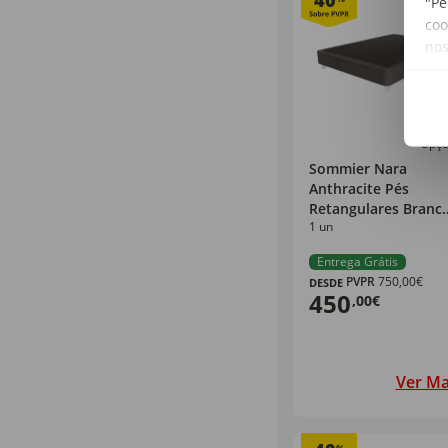
40
"Pe
coo
no
+ Opç
Sommier Nara
Anthracite Pés
Retangulares Branc
1 un
Dreamura
Entrega Grátis
PVPR
750,00€
DESDE
450
,00€
Ver Ma