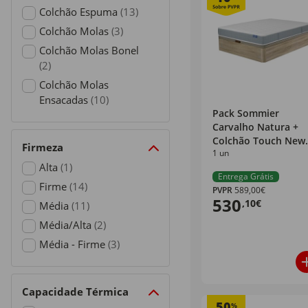
Colchão Espuma
(13)
Refine by Tecnologia: Colchão Espuma
Colchão Molas
(3)
Refine by Tecnologia: Colchão Molas
Colchão Molas Bonel
(2)
Refine by Tecnologia: Colchão Molas Bonel
Colchão Molas
Ensacadas
(10)
Pack Sommier
Refine by Tecnologia: Colchão Molas Ensacadas
Carvalho Natura +
Colchão Touch New
Firmeza
1 un
33 Lusocolchão
Alta
(1)
Entrega Grátis
Refine by Firmeza: Alta
Firme
(14)
PVPR
589,00€
530
,10€
Refine by Firmeza: Firme
Média
(11)
Refine by Firmeza: Média
Média/Alta
(2)
Refine by Firmeza: Média/Alta
Média - Firme
(3)
Refine by Firmeza: Média - Firme
Capacidade Térmica
50
%