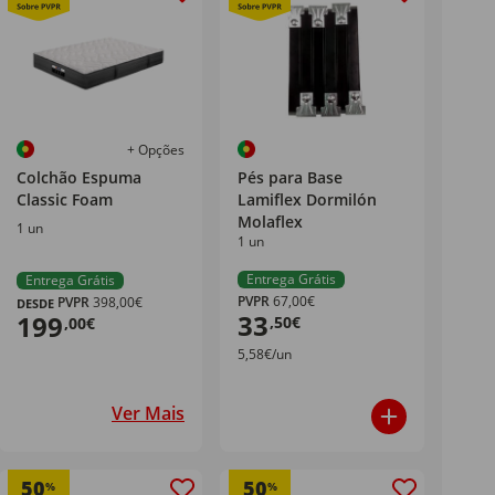
+ Opções
Colchão Espuma
Pés para Base
Classic Foam
Lamiflex Dormilón
Molaflex
1 un
1 un
Entrega Grátis
Entrega Grátis
PVPR
67,00€
PVPR
398,00€
DESDE
33
199
,50€
,00€
5,58€/un
Ver Mais
50
50
%
%