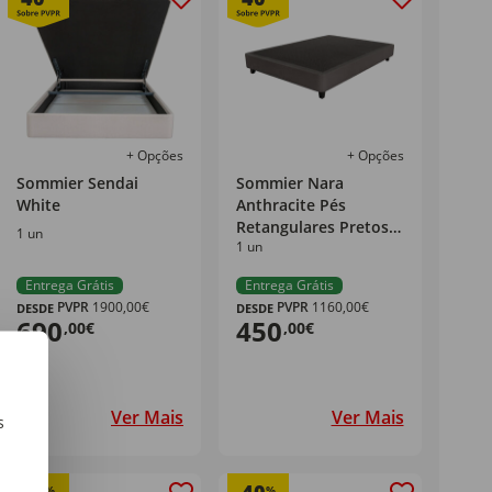
+ Opções
+ Opções
Sommier Sendai
Sommier Nara
White
Anthracite Pés
Retangulares Pretos
1 un
1 un
Dreamura
Entrega Grátis
Entrega Grátis
PVPR
1900,00€
PVPR
1160,00€
DESDE
DESDE
690
450
,00€
,00€
Ver Mais
Ver Mais
s
m
%
%