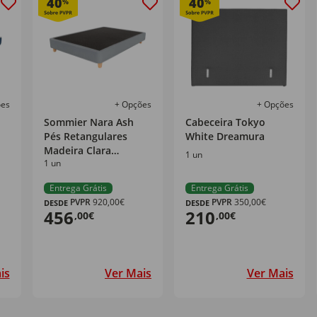
40
40
%
%
ões
+ Opções
+ Opções
u
Sommier Nara Ash
Cabeceira Tokyo
Pés Retangulares
White Dreamura
Madeira Clara
1 un
1 un
Dreamura
Entrega Grátis
Entrega Grátis
PVPR
920,00€
PVPR
350,00€
DESDE
DESDE
456
210
,00€
,00€
is
Ver Mais
Ver Mais