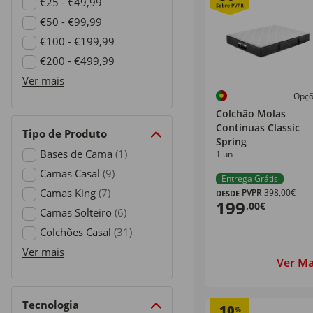
Refine by Preço: €0 - €24,99
€25 - €49,99
Refine by Preço: €25 - €49,99
€50 - €99,99
Refine by Preço: €50 - €99,99
€100 - €199,99
Refine by Preço: €100 - €199,99
€200 - €499,99
Refine by Preço: €200 - €499,99
Ver mais
+ Opç
Colchão Molas
Contínuas Classic
Tipo de Produto
Spring
Bases de Cama
(1)
1 un
Refine by Tipo de Produto: Bases de Cama
Camas Casal
(9)
Entrega Grátis
Refine by Tipo de Produto: Camas Casal
Camas King
(7)
PVPR
398,00€
DESDE
199
,00€
Refine by Tipo de Produto: Camas King
Camas Solteiro
(6)
Refine by Tipo de Produto: Camas Solteiro
Colchões Casal
(31)
Refine by Tipo de Produto: Colchões Casal
Ver mais
Ver Ma
Tecnologia
10
%