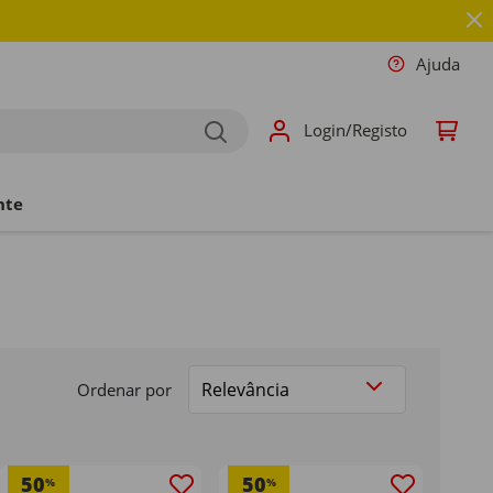
Ajuda
Login/Registo
nte
Ordenar por
ue PVPR
50
50
%
%