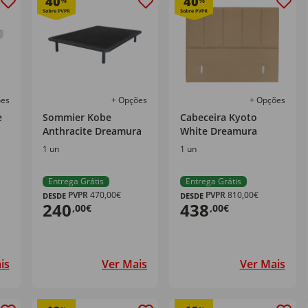
40
40
%
%
ões
+ Opções
+ Opções
e
Sommier Kobe
Cabeceira Kyoto
Anthracite Dreamura
White Dreamura
1 un
1 un
Entrega Grátis
Entrega Grátis
PVPR
470,00€
PVPR
810,00€
DESDE
DESDE
240
438
,00€
,00€
is
Ver Mais
Ver Mais