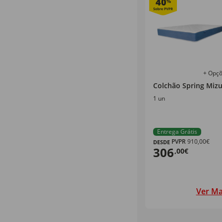
40
%
+ Opç
Colchão Spring Miz
1 un
Entrega Grátis
PVPR
910,00€
DESDE
306
,00€
Ver Ma