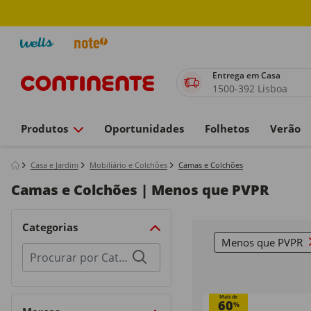
Entrega em Casa
1500-392 Lisboa
Produtos
Oportunidades
Folhetos
Verão
Casa e Jardim
Mobiliário e Colchões
Camas e Colchões
Camas e Colchões | Menos que PVPR
Categorias
Menos que PVPR
R
Procurar
por
categorias
Mais de
60
%