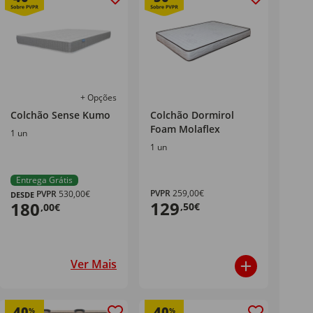
+ Opções
Colchão Sense Kumo
Colchão Dormirol
Foam Molaflex
1 un
1 un
Entrega Grátis
PVPR
259,00€
PVPR
530,00€
DESDE
129
180
,50€
,00€
Ver Mais
40
40
%
%