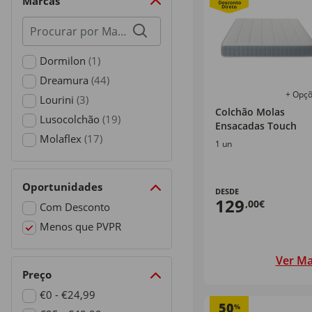
Marcas
Procurar
por
marcas
Dormilon
(1)
Refine by Marcas: Dormilon
Dreamura
(44)
+ Opç
Refine by Marcas: Dreamura
Lourini
(3)
Colchão Molas
Refine by Marcas: Lourini
Lusocolchão
(19)
Ensacadas Touch
Refine by Marcas: Lusocolchão
Molaflex
(17)
1 un
Refine by Marcas: Molaflex
Oportunidades
DESDE
129
,00€
Com Desconto
Refine by Oportunidades: Com Desconto
Menos que PVPR
selected Currently Refined by Oportunidades: Menos que P
Ver Ma
Preço
€0 - €24,99
50
%