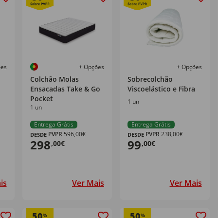
ões
+ Opções
+ Opções
Colchão Molas
Sobrecolchão
Ensacadas Take & Go
Viscoelástico e Fibra
Pocket
1 un
1 un
Entrega Grátis
Entrega Grátis
PVPR
596,00€
PVPR
238,00€
DESDE
DESDE
298
99
,00€
,00€
is
Ver Mais
Ver Mais
50
50
%
%