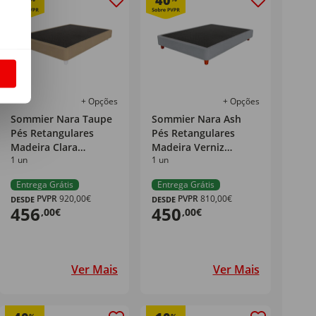
40
40
S
+ Opções
+ Opções
Sommier Nara Taupe
Sommier Nara Ash
Pés Retangulares
Pés Retangulares
Madeira Clara
Madeira Verniz
1 un
1 un
Dreamura
Dreamura
Entrega Grátis
Entrega Grátis
PVPR
920,00€
PVPR
810,00€
DESDE
DESDE
456
450
,00€
,00€
Ver Mais
Ver Mais