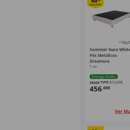
40
%
+ Opç
Sommier Nara Whit
Pés Metálicos
Dreamura
1 un
Entrega Grátis
PVPR
810,00€
DESDE
456
,00€
Ver Ma