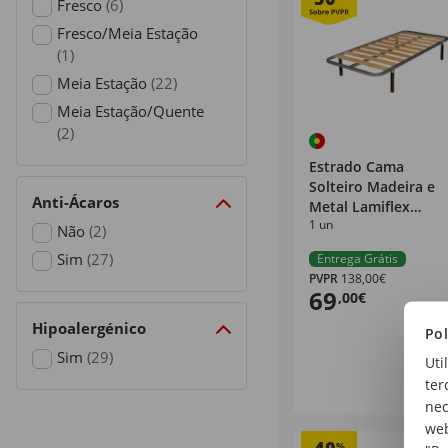
Fresco
(6)
Refine by Capacidade Térmica: Fresco
Fresco/Meia Estação
(1)
Refine by Capacidade Térmica: Fresco/Meia Estação
Meia Estação
(22)
Refine by Capacidade Térmica: Meia Estação
Meia Estação/Quente
(2)
Refine by Capacidade Térmica: Meia Estação/Quente
Estrado Cama
Solteiro Madeira e
Anti-Ácaros
Metal Lamiflex
1 un
Dormilón Dormilon
Não
(2)
Refine by Anti-Ácaros: Não
Sim
(27)
Entrega Grátis
PVPR
138,00€
Refine by Anti-Ácaros: Sim
69
,00€
Hipoalergénico
Pol
Sim
(29)
Uti
Refine by Hipoalergénico: Sim
ter
nec
web
%