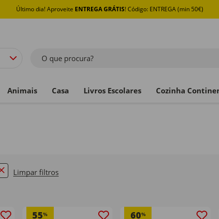
Último dia! Aproveite
ENTREGA GRÁTIS
! Código: ENTREGA (min 50€)
O que procura?
Animais
Casa
Livros Escolares
Cozinha Contine
Limpar filtros
emove filter Currently Refined by Oportunidades: Menos q
55
60
%
%