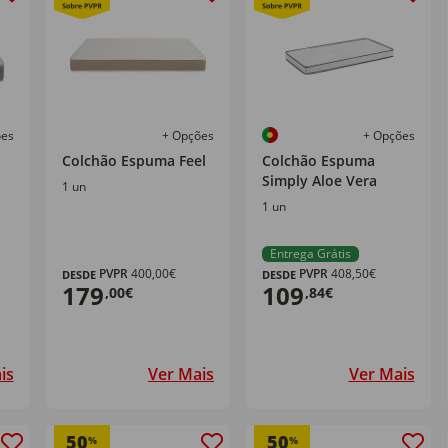
ões
+ Opções
+ Opções
Colchão Espuma Feel
Colchão Espuma
Simply Aloe Vera
1 un
1 un
Entrega Grátis
PVPR
400,00€
PVPR
408,50€
DESDE
DESDE
179
109
,00€
,84€
VPR
is
Ver Mais
Ver Mais
50
50
%
%