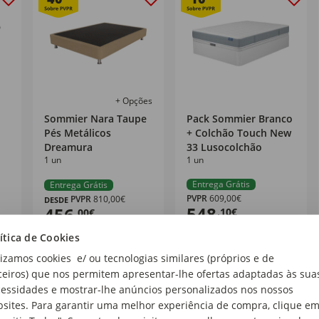
+ Opções
Sommier Nara Taupe
Pack Sommier Branco
Pés Metálicos
+ Colchão Touch New
Dreamura
33 Lusocolchão
1 un
1 un
Entrega Grátis
Entrega Grátis
PVPR
609,00€
PVPR
810,00€
DESDE
548
456
,10€
,00€
ítica de Cookies
lizamos cookies e/ ou tecnologias similares (próprios e de
Ver Mais
ceiros) que nos permitem apresentar-lhe ofertas adaptadas às sua
essidades e mostrar-lhe anúncios personalizados nos nossos
sites. Para garantir uma melhor experiência de compra, clique e
%
%