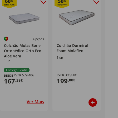
60
50
%
%
+ Opções
Colchão Molas Bonel
Colchão Dormirol
Ortopédico Orto Eco
Foam Molaflex
Aloe Vera
1 un
1 un
Entrega Grátis
PVPR
398,00€
PVPR
579,40€
DESDE
199
167
,00€
,38€
Ver Mais