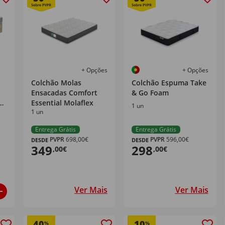
+ Opções
+ Opções
Colchão Molas
Colchão Espuma Take
Ensacadas Comfort
& Go Foam
Essential Molaflex
1 un
1 un
Entrega Grátis
Entrega Grátis
PVPR
698,00€
PVPR
596,00€
DESDE
DESDE
349
298
,00€
,00€
Ver Mais
Ver Mais
40
10
%
%