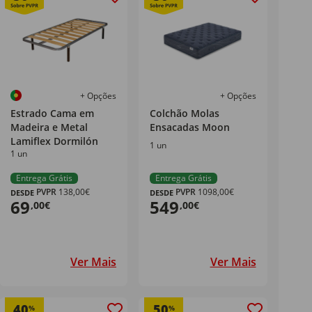
+ Opções
+ Opções
Estrado Cama em
Colchão Molas
Madeira e Metal
Ensacadas Moon
Lamiflex Dormilón
1 un
1 un
Entrega Grátis
Entrega Grátis
PVPR
138,00€
PVPR
1098,00€
DESDE
DESDE
69
549
,00€
,00€
Ver Mais
Ver Mais
40
50
%
%