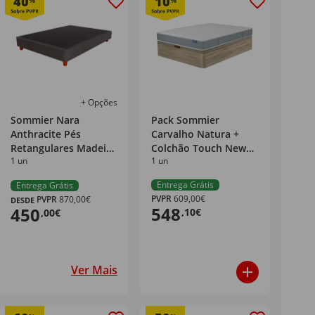
40
10
%
%
+ Opções
Sommier Nara
Pack Sommier
Anthracite Pés
Carvalho Natura +
Retangulares Madeira
Colchão Touch New
1 un
1 un
Verniz Dreamura
33 Lusocolchão
Entrega Grátis
Entrega Grátis
PVPR
609,00€
PVPR
870,00€
DESDE
548
450
,10€
,00€
Ver Mais