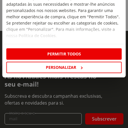
adaptadas às suas necessidades e mostrar-lhe anúncios
personalizados nos nossos websites. Para garantir uma
melhor experiência de compra, clique em "Permitir Todos".
Se pretender rejeitar ou escolher as categorias de cookies,
clique em "Personalizar". Para mais informações, visite a
nossa
Política de Cookies
.
PERMITIR TODOS
PERSONALIZAR
As novidades mais frescas no
seu e-mail!
Subscreva e descubra campanhas exclusivas,
ofertas e novidades para si.
Insira o seu e-
Subscrever
mail