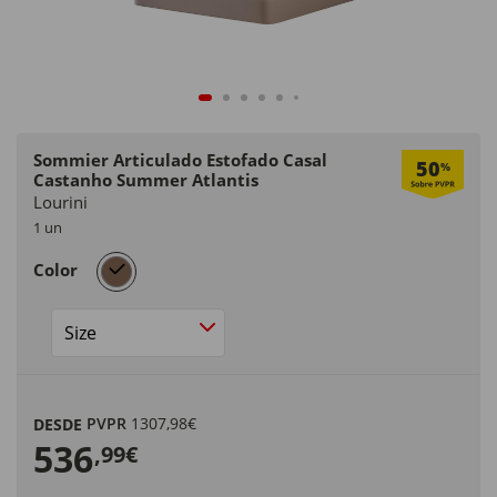
Sommier Articulado Estofado Casal
50
%
Castanho Summer Atlantis
Lourini
1 un
selected
Color
Size
PVPR
1307,98€
DESDE
536
,99€