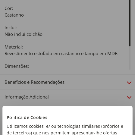
Cor:
Castanho
Inclui:
Não inclui colchão
Material:
Revestimento estofado em castanho e tampo em MDF.
Dimensões:
Altura: 30cm
Benefícios e Recomendações
Linha:
Summer Atlantis
Informação Adicional
Política de Cookies
Utilizamos cookies e/ ou tecnologias similares (próprios e
de terceiros) que nos permitem apresentar-lhe ofertas