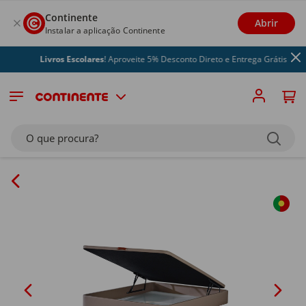
Continente
Abrir
Instalar a aplicação Continente
Livros Escolares
! Aproveite 5% Desconto Direto e Entrega Grátis
O que procura?