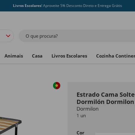
Livros Escolares
! Aproveite 5% Desconto Direto e Entrega Grátis
O que procura?
Animais
Casa
Livros Escolares
Cozinha Contine
Estrado Cama Solte
Dormilón Dormilon
Dormilon
1 un
Cor