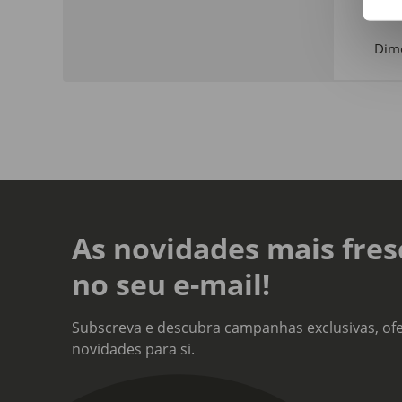
Estr
Dim
Comp
Linh
Lami
Sort
Não
As novidades mais fres
no seu e-mail!
Subscreva e descubra campanhas exclusivas, ofe
novidades para si.