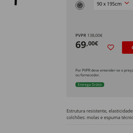
selected
Tamanho
PVPR
138,00€
69
,00€
Por PVPR deve entender-se o preç
ou fornecedor.
Entrega Grátis
Estrutura resistente, elasticidad
colchões: molas e espuma técnic