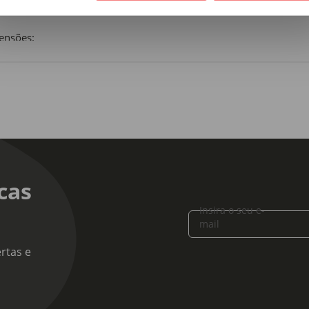
utura metálica e lâminas em madeira.
ensões:
rimento x Largura x Altura: 195 x 90 x 4 cm
a:
flex Dormilón
ido:
cas
Insira o seu e-
mail
rtas e