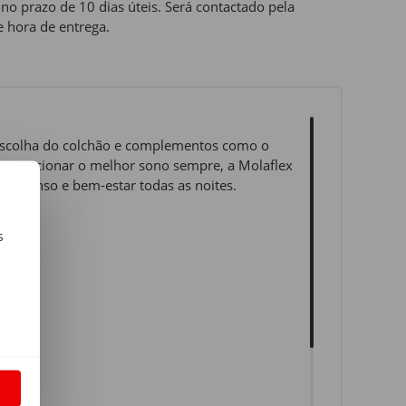
o prazo de 10 dias úteis. Será contactado pela
e hora de entrega.
 escolha do colchão e complementos como o
 proporcionar o melhor sono sempre, a Molaflex
descanso e bem-estar todas as noites.
s
m
S