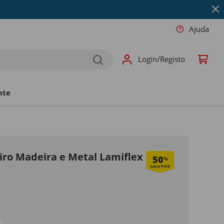
Ajuda
Login/Registo
nte
iro Madeira e Metal Lamiflex
50
%