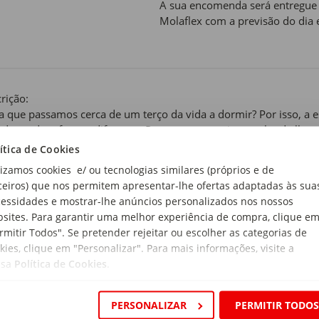
A sua encomenda será entregue n
Molaflex com a previsão do dia 
rição:
a que passamos cerca de um terço da vida a dormir? Por isso, a
ado, podem fazer a diferença. Para para cumprir o sonho de lhe
ece produtos com tecnologias inovadoras para garantir o melhor 
ítica de Cookies
lizamos cookies e/ ou tecnologias similares (próprios e de
 de produto:
ceiros) que nos permitem apresentar-lhe ofertas adaptadas às sua
s Solteiro
essidades e mostrar-lhe anúncios personalizados nos nossos
sites. Para garantir uma melhor experiência de compra, clique e
rmitir Todos". Se pretender rejeitar ou escolher as categorias de
a
kies, clique em "Personalizar". Para mais informações, visite a
ssa
Política de Cookies
.
i:
não incluídos.
PERSONALIZAR
PERMITIR TODO
rial: