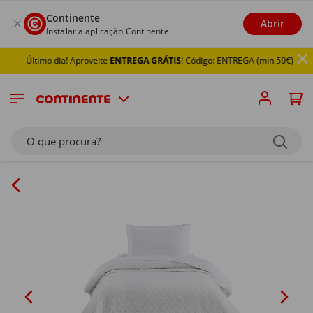
Continente
Abrir
Instalar a aplicação Continente
Último dia! Aproveite
ENTREGA GRÁTIS
! Código: ENTREGA (min 50€)
O que procura?