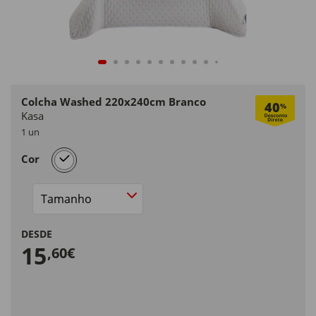
Colcha Washed 220x240cm Branco
40
%
Kasa
1 un
selected
Cor
Tamanho
DESDE
15
,60€