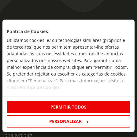
As novidades mais frescas no
seu e-mail!
Política de Cookies
Utilizamos cookies e/ ou tecnologias similares (próprios e
Subscreva e descubra campanhas exclusivas,
de terceiros) que nos permitem apresentar-lhe ofertas
ofertas e novidades para si.
adaptadas às suas necessidades e mostrar-lhe anúncios
personalizados nos nossos websites. Para garantir uma
Insira o seu e-
melhor experiência de compra, clique em "Permitir Todos".
Subscrever
mail
Se pretender rejeitar ou escolher as categorias de cookies,
clique em "Personalizar". Para mais informações, visite a
nossa
Política de Cookies
.
PERMITIR TODOS
Fale Connosco
PERSONALIZAR
Formulário de Contacto
218 247 247