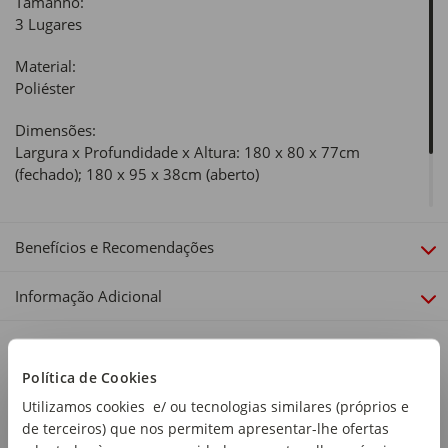
Tamanho:
3 Lugares
Material:
Poliéster
Dimensões:
Largura x Profundidade x Altura: 180 x 80 x 77cm
(fechado); 180 x 95 x 38cm (aberto)
Linha:
Click Clack
Benefícios e Recomendações
Informação Adicional
Política de Cookies
Utilizamos cookies e/ ou tecnologias similares (próprios e
de terceiros) que nos permitem apresentar-lhe ofertas