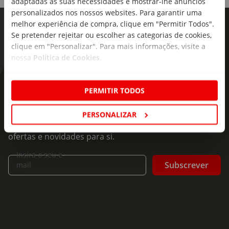
adaptadas às suas necessidades e mostrar-lhe anúncios
personalizados nos nossos websites. Para garantir uma
melhor experiência de compra, clique em "Permitir Todos".
Se pretender rejeitar ou escolher as categorias de cookies,
clique em "Personalizar". Para mais informações, visite a
nossa
Política de Cookies
.
As novidades mais frescas no
PERMITIR TODOS
seu e-mail!
PERSONALIZAR
Subscreva e descubra campanhas exclusivas,
ofertas e novidades para si.
Insira o seu e-
Subscrever
mail