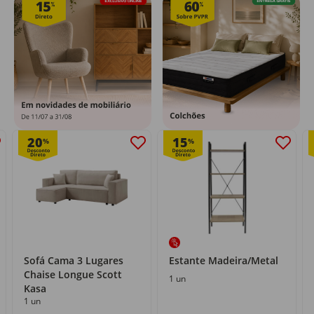
20
15
%
%
Sofá Cama 3 Lugares
Estante Madeira/Metal
Chaise Longue Scott
1 un
Kasa
1 un