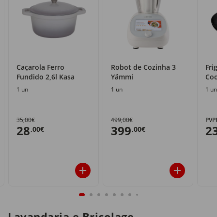
Caçarola Ferro
Robot de Cozinha 3
Fri
Fundido 2,6l Kasa
Yämmi
Coo
1 un
1 un
1 un
35,00€
499,00€
PVP
28
399
2
,00€
,00€
Lavandaria e Bricolage