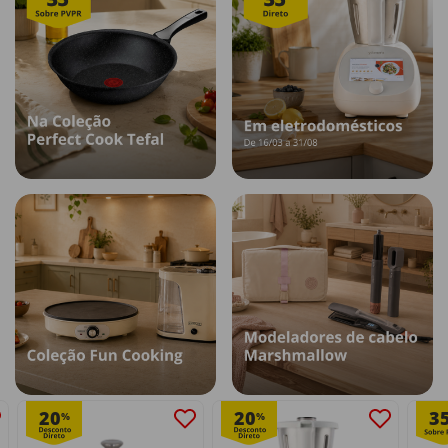
20
20
3
%
%