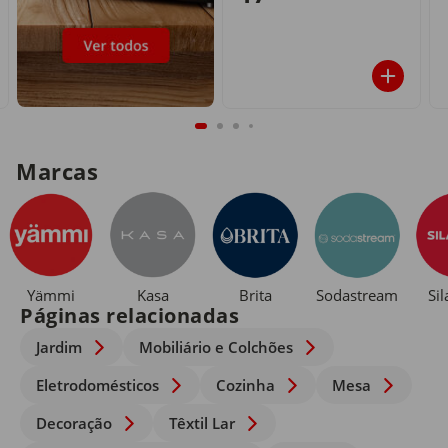
Marcas
Yämmi
Kasa
Brita
Sodastream
Si
Páginas relacionadas
Jardim
Mobiliário e Colchões
Eletrodomésticos
Cozinha
Mesa
Decoração
Têxtil Lar