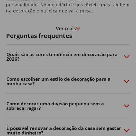
personalidade. No
mobiliário
e nos
têxteis
​, mas também
na decoração e na loiça que vai à mesa.
Nas molduras que congelam momentos felizes, e nas
paredes que marcam o crescimento de quem cresce à
Ver mais
medida que a casa envelhece.
Perguntas frequentes
É uma casa que o aconchega na hora de deitar e que o
motiva e desperta pela manhã.
Quais são as cores tendência em decoração para
2026?
São as histórias dos seus pais que guardou consigo e as
memórias que os seus filhos começam a construir.
É em casa que o Natal é mais quentinho, que as velas
Como escolher um estilo de decoração para a
minha casa?
de cada aniversário se apagam e onde os sonhos se
embalam.
Somos, e queremos continuar a ser, parte da sua casa.
Como decorar uma divisão pequena sem a
Porque, ao fim de 40 anos, também é parte da nossa.
sobrecarregar?
Transforme o seu jardim com o
Continente Online
É possível renovar a decoração da casa sem gastar
muito dinheiro?