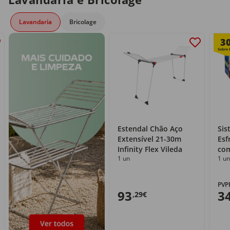
Lavandaria
Bricolage
3
Estendal Chão Aço
Sis
Extensível 21-30m
Esf
Infinity Flex Vileda
com
1 un
1 un
PVP
93
3
,29€