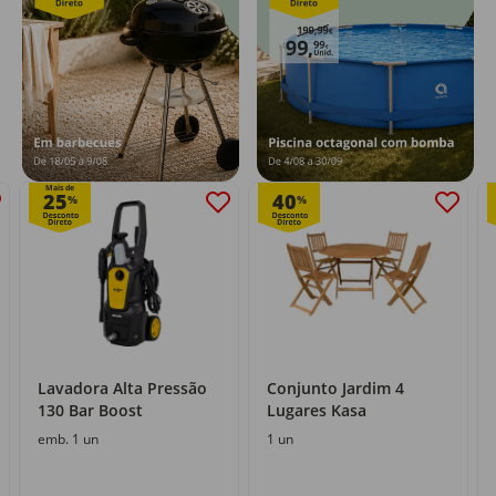
Mais de
25
40
%
%
Lavadora Alta Pressão
Conjunto Jardim 4
130 Bar Boost
Lugares Kasa
emb. 1 un
1 un