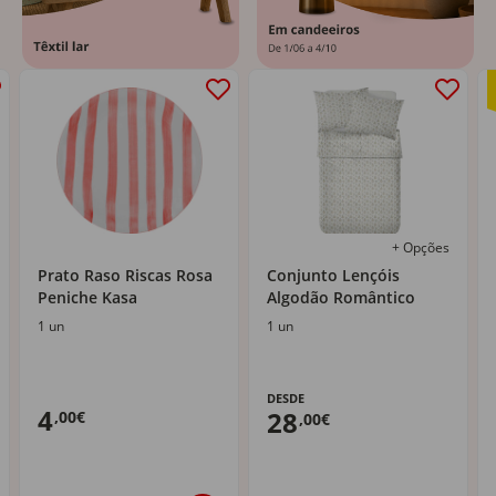
+ Opções
Prato Raso Riscas Rosa
Conjunto Lençóis
Peniche Kasa
Algodão Romântico
1 un
1 un
DESDE
4
28
,00€
,00€