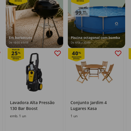
Mais de
25
40
%
%
Lavadora Alta Pressão
Conjunto Jardim 4
130 Bar Boost
Lugares Kasa
emb. 1 un
1 un