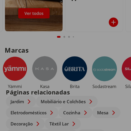
Marcas
Yämmi
Kasa
Brita
Sodastream
Si
Páginas relacionadas
Jardim
Mobiliário e Colchões
Eletrodomésticos
Cozinha
Mesa
Decoração
Têxtil Lar