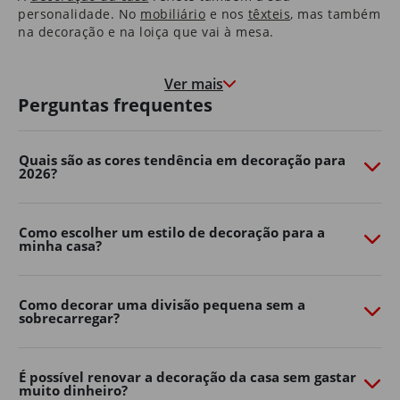
personalidade. No
mobiliário
e nos
têxteis
​, mas também
na decoração e na loiça que vai à mesa.
Nas molduras que congelam momentos felizes, e nas
paredes que marcam o crescimento de quem cresce à
Ver mais
medida que a casa envelhece.
Perguntas frequentes
É uma casa que o aconchega na hora de deitar e que o
motiva e desperta pela manhã.
Quais são as cores tendência em decoração para
2026?
São as histórias dos seus pais que guardou consigo e as
memórias que os seus filhos começam a construir.
É em casa que o Natal é mais quentinho, que as velas
Como escolher um estilo de decoração para a
minha casa?
de cada aniversário se apagam e onde os sonhos se
embalam.
Somos, e queremos continuar a ser, parte da sua casa.
Como decorar uma divisão pequena sem a
Porque, ao fim de 40 anos, também é parte da nossa.
sobrecarregar?
Transforme o seu jardim com o
Continente Online
É possível renovar a decoração da casa sem gastar
muito dinheiro?