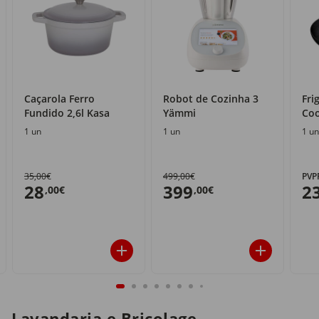
Caçarola Ferro
Robot de Cozinha 3
Fri
Fundido 2,6l Kasa
Yämmi
Coo
1 un
1 un
1 un
35,00€
499,00€
PVP
28
399
2
,00€
,00€
Lavandaria e Bricolage