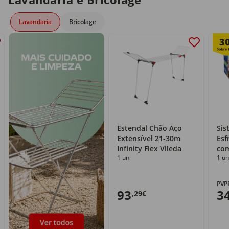
Lavandaria
Bricolage
3
Estendal Chão Aço
Sis
Extensível 21-30m
Esf
Infinity Flex Vileda
com
1 un
1 un
PVP
93
3
,29€