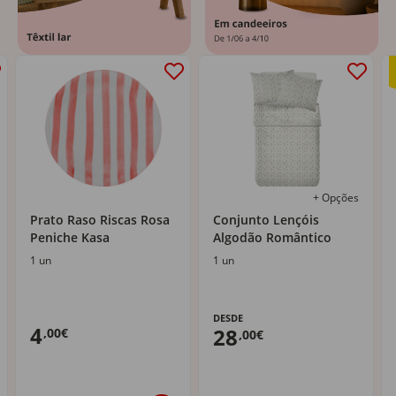
+ Opções
Prato Raso Riscas Rosa
Conjunto Lençóis
Peniche Kasa
Algodão Romântico
1 un
1 un
DESDE
4
28
,00€
,00€