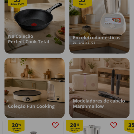
20
20
3
%
%