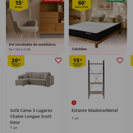
20
15
%
%
Sofá Cama 3 Lugares
Estante Madeira/Metal
Chaise Longue Scott
1 un
Kasa
1 un