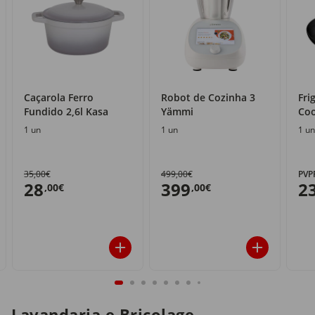
Caçarola Ferro
Robot de Cozinha 3
Fri
Fundido 2,6l Kasa
Yämmi
Coo
1 un
1 un
1 un
35,00€
499,00€
PVP
28
399
2
,00€
,00€
Lavandaria e Bricolage