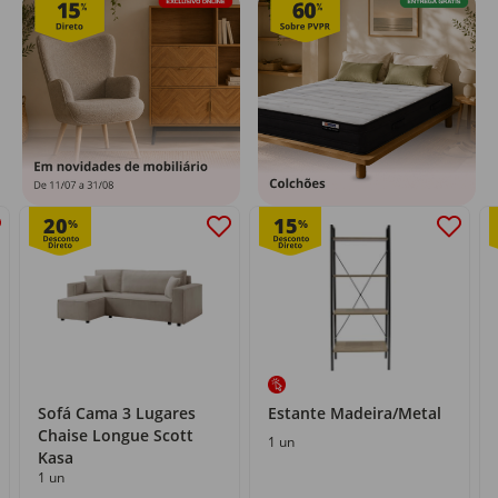
20
15
%
%
Sofá Cama 3 Lugares
Estante Madeira/Metal
Chaise Longue Scott
1 un
Kasa
1 un