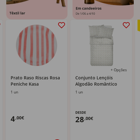
+ Opções
Prato Raso Riscas Rosa
Conjunto Lençóis
Peniche Kasa
Algodão Romântico
1 un
1 un
DESDE
4
28
,00€
,00€