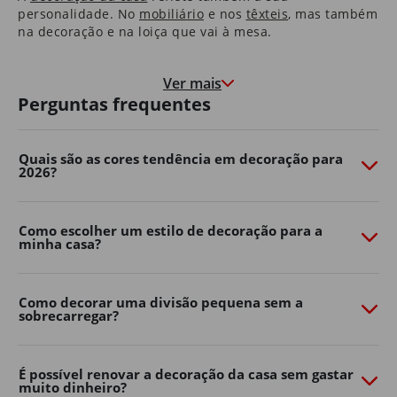
personalidade. No
mobiliário
e nos
têxteis
​, mas também
na decoração e na loiça que vai à mesa.
Nas molduras que congelam momentos felizes, e nas
paredes que marcam o crescimento de quem cresce à
Ver mais
medida que a casa envelhece.
Perguntas frequentes
É uma casa que o aconchega na hora de deitar e que o
motiva e desperta pela manhã.
Quais são as cores tendência em decoração para
2026?
São as histórias dos seus pais que guardou consigo e as
memórias que os seus filhos começam a construir.
É em casa que o Natal é mais quentinho, que as velas
Como escolher um estilo de decoração para a
minha casa?
de cada aniversário se apagam e onde os sonhos se
embalam.
Somos, e queremos continuar a ser, parte da sua casa.
Como decorar uma divisão pequena sem a
Porque, ao fim de 40 anos, também é parte da nossa.
sobrecarregar?
Transforme o seu jardim com o
Continente Online
É possível renovar a decoração da casa sem gastar
muito dinheiro?