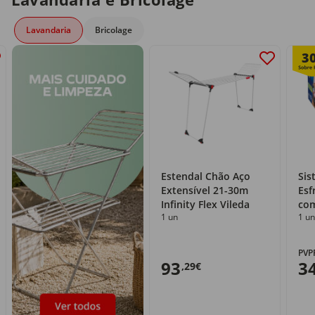
Lavandaria
Bricolage
3
Estendal Chão Aço
Sis
Extensível 21-30m
Esf
Infinity Flex Vileda
com
1 un
1 un
PVP
93
3
,29€