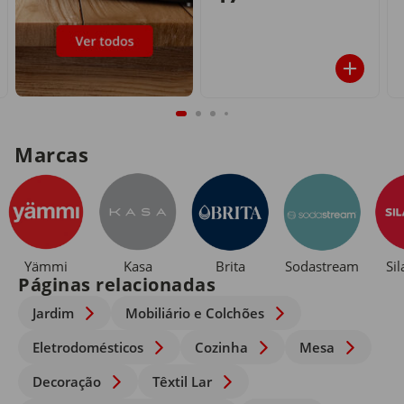
Marcas
Yämmi
Kasa
Brita
Sodastream
Si
Páginas relacionadas
Jardim
Mobiliário e Colchões
Eletrodomésticos
Cozinha
Mesa
Decoração
Têxtil Lar