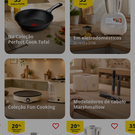
20
20
3
%
%