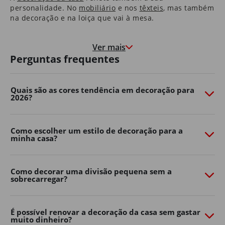
personalidade. No
mobiliário
e nos
têxteis
​, mas também
na decoração e na loiça que vai à mesa.
Nas molduras que congelam momentos felizes, e nas
paredes que marcam o crescimento de quem cresce à
Ver mais
medida que a casa envelhece.
Perguntas frequentes
É uma casa que o aconchega na hora de deitar e que o
motiva e desperta pela manhã.
Quais são as cores tendência em decoração para
2026?
São as histórias dos seus pais que guardou consigo e as
memórias que os seus filhos começam a construir.
É em casa que o Natal é mais quentinho, que as velas
Como escolher um estilo de decoração para a
minha casa?
de cada aniversário se apagam e onde os sonhos se
embalam.
Somos, e queremos continuar a ser, parte da sua casa.
Como decorar uma divisão pequena sem a
Porque, ao fim de 40 anos, também é parte da nossa.
sobrecarregar?
Transforme o seu jardim com o
Continente Online
É possível renovar a decoração da casa sem gastar
muito dinheiro?