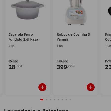
Caçarola Ferro
Robot de Cozinha 3
Fri
Fundido 2,6l Kasa
Yämmi
Coo
1 un
1 un
1 un
35,00€
499,00€
PVP
28
399
2
,00€
,00€
Lavandaria e Bricolage