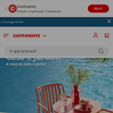
Continente
Abrir
Instalar a aplicação Continente
Livros Esco
O que procura?
Casa e Jardim
A casa de toda a gente