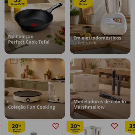
20
20
3
%
%