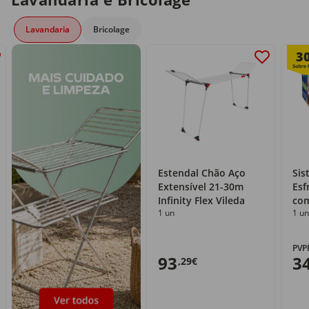
Lavandaria
Bricolage
3
Estendal Chão Aço
Sis
Extensível 21-30m
Esf
Infinity Flex Vileda
com
1 un
1 un
PVP
93
3
,29€