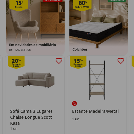
20
15
%
%
Sofá Cama 3 Lugares
Estante Madeira/Metal
Chaise Longue Scott
1 un
Kasa
1 un