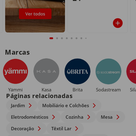
Marcas
Yämmi
Kasa
Brita
Sodastream
Si
Páginas relacionadas
Jardim
Mobiliário e Colchões
Eletrodomésticos
Cozinha
Mesa
Decoração
Têxtil Lar