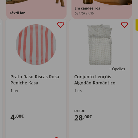
+ Opções
Prato Raso Riscas Rosa
Conjunto Lençóis
Peniche Kasa
Algodão Romântico
1 un
1 un
DESDE
4
28
,00€
,00€