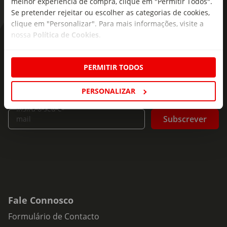
melhor experiência de compra, clique em "Permitir Todos".
Se pretender rejeitar ou escolher as categorias de cookies,
clique em "Personalizar". Para mais informações, visite a
nossa
Política de Cookies
.
As novidades mais frescas no
seu e-mail!
PERMITIR TODOS
Subscreva e descubra campanhas exclusivas,
ofertas e novidades para si.
PERSONALIZAR
Insira o seu e-
Subscrever
mail
Fale Connosco
Formulário de Contacto