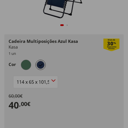
Cadeira Multiposições Azul Kasa
Mais de
30
%
Kasa
1 un
selected
Cor
Tamanho
60,00€
40
,00€