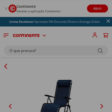
Continente
Abrir
Instalar a aplicação Continente
Livros Escolares
! Aproveite 5% Desconto Direto e Entrega Grátis
O que procura?