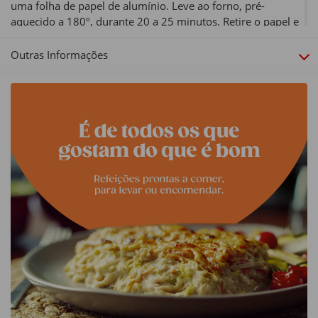
uma folha de papel de alumínio. Leve ao forno, pré-
aquecido a 180º, durante 20 a 25 minutos. Retire o papel e
deixe mais uns minutos até alourar.
Outras Informações
Sobre a Nossa Cozinha:
Se quer comer rápido e bem, experimente as nossas
refeições prontas a levar da Cozinha Continente. São
confecionadas com os melhores ingredientes, sem corantes
ou conservantes adicionados - como se fossem feitas em
sua casa -, e embaladas através de técnicas de conservação
que permitem preservar a qualidade nutricional dos
ingredientes. A peso, em dose individual ou formato
familiar, está tudo na Cozinha Continente.
Tipo de produto:
Refeições de Carne
Dimensões:
1 dose