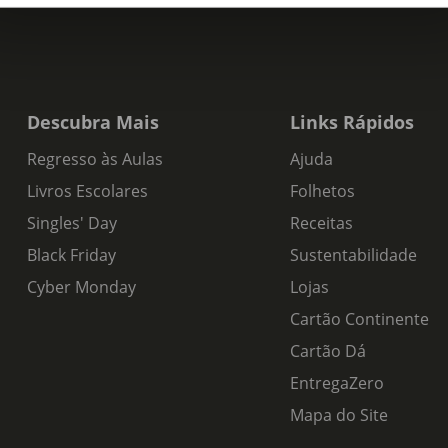
Descubra Mais
Links Rápidos
Regresso às Aulas
Ajuda
Livros Escolares
Folhetos
Singles' Day
Receitas
Black Friday
Sustentabilidade
Cyber Monday
Lojas
Cartão Continente
Cartão Dá
EntregaZero
Mapa do Site