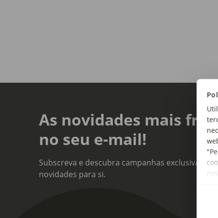
Pol
Uti
As novidades mais fres
ter
nec
no seu e-mail!
web
"Pe
Subscreva e descubra campanhas exclusivas, ofe
coo
no
novidades para si.