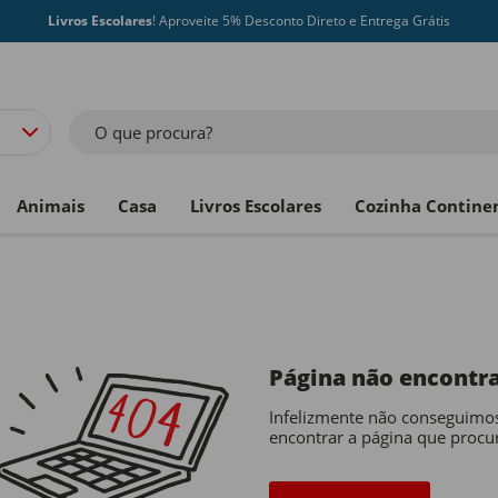
Livros Escolares
! Aproveite 5% Desconto Direto e Entrega Grátis
O que procura?
Animais
Casa
Livros Escolares
Cozinha Contine
Página não encontr
Infelizmente não conseguimo
encontrar a página que procu