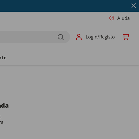
Ajuda
Login/Registo
nte
ada
s
ra.