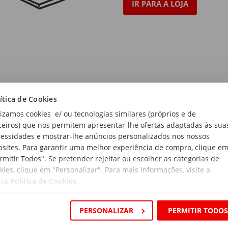
IR PARA A LOJA
ítica de Cookies
lizamos cookies e/ ou tecnologias similares (próprios e de
cas
ceiros) que nos permitem apresentar-lhe ofertas adaptadas às sua
essidades e mostrar-lhe anúncios personalizados nos nossos
Insira o seu e-
sites. Para garantir uma melhor experiência de compra, clique e
mail
rmitir Todos". Se pretender rejeitar ou escolher as categorias de
rtas e
kies, clique em "Personalizar". Para mais informações, visite a
ssa
Política de Cookies
.
PERSONALIZAR
PERMITIR TODO