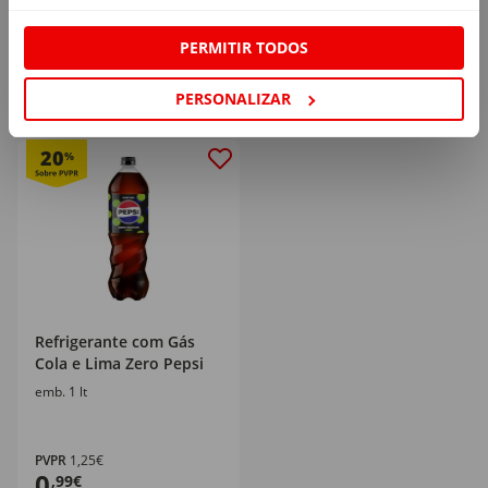
0,99€/lt
0,99€/lt
PERMITIR TODOS
+ 0,10€ depósito
+ 0,10€ depósito
PERSONALIZAR
20
%
Refrigerante com Gás
Cola e Lima Zero Pepsi
emb. 1 lt
PVPR
1,25€
0
,99€