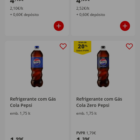
4
4
2,10€/lt
2,52€/lt
+ 0,60€ depósito
+ 0,60€ depósito
Mais de
20
%
Refrigerante com Gás
Refrigerante com Gás
Cola Pepsi
Cola Zero Pepsi
emb. 1,75 lt
emb. 1,75 lt
PVPR
1,79€
1
1
,99€
,39€