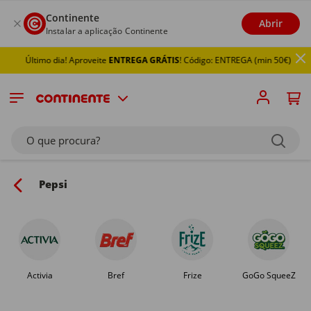
Continente
Abrir
Instalar a aplicação Continente
Último dia! Aproveite
ENTREGA GRÁTIS
! Código: ENTREGA (min 50€)
O que procura?
Pepsi
Activia
Bref
Frize
GoGo SqueeZ