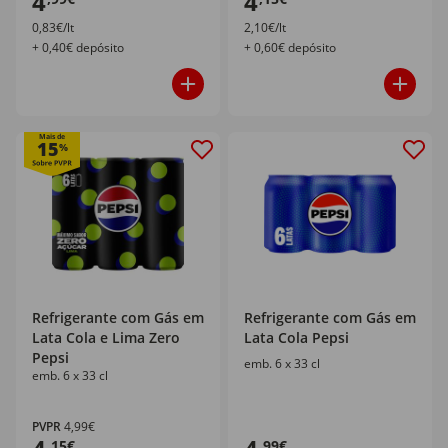
4
4
0,83€/lt
2,10€/lt
+ 0,40€ depósito
+ 0,60€ depósito
Mais de
15
%
Refrigerante com Gás em
Refrigerante com Gás em
Lata Cola e Lima Zero
Lata Cola Pepsi
Pepsi
emb. 6 x 33 cl
emb. 6 x 33 cl
PVPR
4,99€
,15€
,99€