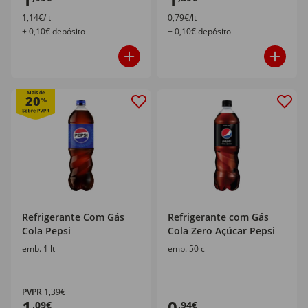
1,14€/lt
0,79€/lt
+ 0,10€ depósito
+ 0,10€ depósito
Mais de
20
%
Refrigerante Com Gás
Refrigerante com Gás
Cola Pepsi
Cola Zero Açúcar Pepsi
emb. 1 lt
emb. 50 cl
PVPR
1,39€
1
0
,09€
,94€