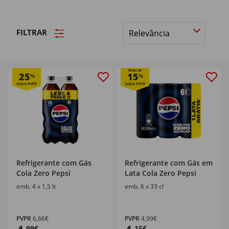
FILTRAR
Ordenar
por
Mais de
25
15
%
%
Refrigerante com Gás
Refrigerante com Gás em
Cola Zero Pepsi
Lata Cola Zero Pepsi
emb. 4 x 1,5 lt
emb. 6 x 33 cl
PVPR
6,66€
PVPR
4,99€
,99€
,15€