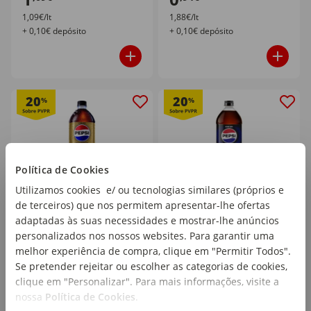
1,09€/lt
1,88€/lt
+ 0,10€ depósito
+ 0,10€ depósito
20
20
%
%
Política de Cookies
Utilizamos cookies e/ ou tecnologias similares (próprios e
de terceiros) que nos permitem apresentar-lhe ofertas
Refrigerante com Gás
Refrigerante com Gás
adaptadas às suas necessidades e mostrar-lhe anúncios
Cola Zero Açúcar Zero
Cola Zero Pepsi
personalizados nos nossos websites. Para garantir uma
Cafeína Pepsi
melhor experiência de compra, clique em "Permitir Todos".
emb. 1 lt
emb. 1 lt
Se pretender rejeitar ou escolher as categorias de cookies,
clique em "Personalizar". Para mais informações, visite a
PVPR
1,25€
PVPR
1,25€
nossa
Política de Cookies
.
0
0
,99€
,99€