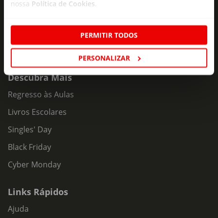
nossa
Política de Cookies
.
PERMITIR TODOS
PERSONALIZAR
Descubra Mais
Regresso às Aulas
Livros Escolares
Singles' Day
Black Friday
Cyber Monday
Links Rápidos
Ajuda