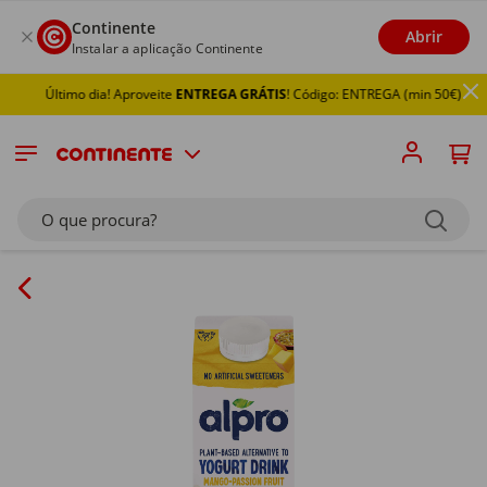
Continente
Abrir
Instalar a aplicação Continente
Último dia! Aproveite
ENTREGA GRÁTIS
! Código: ENTREGA (min 50€)
O que procura?