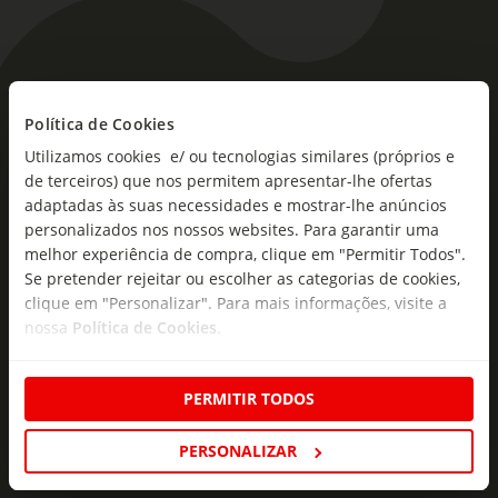
As novidades mais frescas no
Política de Cookies
seu e-mail!
Utilizamos cookies e/ ou tecnologias similares (próprios e
Subscreva e descubra campanhas exclusivas,
de terceiros) que nos permitem apresentar-lhe ofertas
ofertas e novidades para si.
adaptadas às suas necessidades e mostrar-lhe anúncios
personalizados nos nossos websites. Para garantir uma
Insira o seu e-
melhor experiência de compra, clique em "Permitir Todos".
Subscrever
mail
Se pretender rejeitar ou escolher as categorias de cookies,
clique em "Personalizar". Para mais informações, visite a
nossa
Política de Cookies
.
PERMITIR TODOS
Fale Connosco
PERSONALIZAR
Formulário de Contacto