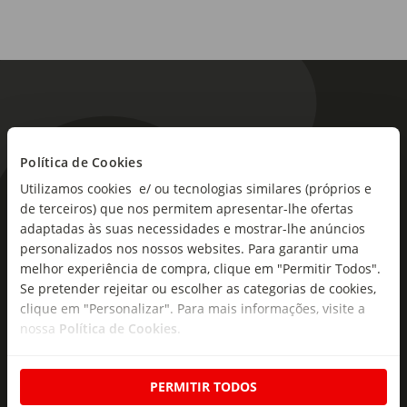
Política de Cookies
Utilizamos cookies e/ ou tecnologias similares (próprios e
As novidades mais frescas no
de terceiros) que nos permitem apresentar-lhe ofertas
seu e-mail!
adaptadas às suas necessidades e mostrar-lhe anúncios
personalizados nos nossos websites. Para garantir uma
Subscreva e descubra campanhas exclusivas,
melhor experiência de compra, clique em "Permitir Todos".
ofertas e novidades para si.
Se pretender rejeitar ou escolher as categorias de cookies,
clique em "Personalizar". Para mais informações, visite a
Insira o seu e-
nossa
Política de Cookies
.
Subscrever
mail
PERMITIR TODOS