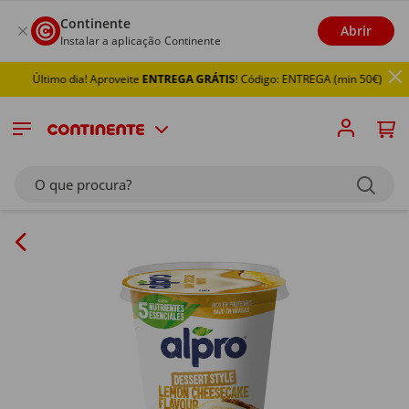
Continente
Abrir
Instalar a aplicação Continente
Último dia! Aproveite
ENTREGA GRÁTIS
! Código: ENTREGA (min 50€)
O que procura?