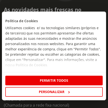
As novidades mais frescas no
seu e-mail!
Política de Cookies
Subscreva e descubra campanhas exclusivas,
Utilizamos cookies e/ ou tecnologias similares (próprios e
ofertas e novidades para si.
de terceiros) que nos permitem apresentar-lhe ofertas
adaptadas às suas necessidades e mostrar-lhe anúncios
Insira o seu e-
personalizados nos nossos websites. Para garantir uma
Subscrever
mail
melhor experiência de compra, clique em "Permitir Todos".
Se pretender rejeitar ou escolher as categorias de cookies,
clique em "Personalizar". Para mais informações, visite a
nossa
Política de Cookies
.
PERMITIR TODOS
Fale Connosco
Formulário de Contacto
PERSONALIZAR
218 247 247
(Chamada para a rede fixa nacional)