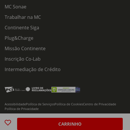
MC Sonae
Trabalhar na MC
Continente Siga
Plug&Charge
Missão Continente
Inscrição Co-Lab
Intermediação de Crédito
Acessibilidade
Política de Serviços
Política de Cookies
Centro de Privacidade
Política de Privacidade
© 2026 Modelo Continente Hipermercados, S.A. Todos os direitos reservados
CARRINHO