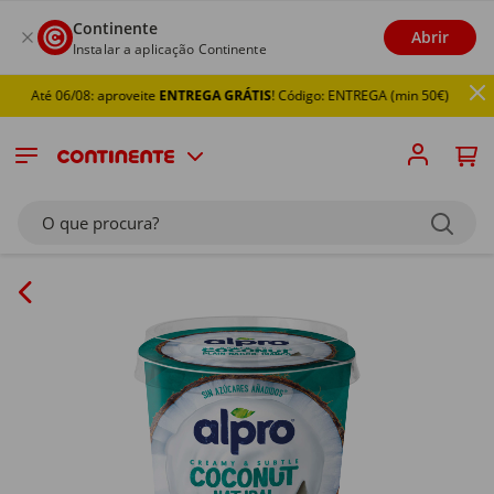
Continente
Abrir
Instalar a aplicação Continente
Até 06/08: aproveite
ENTREGA GRÁTIS
! Código: ENTREGA (min 50€)
O que procura?