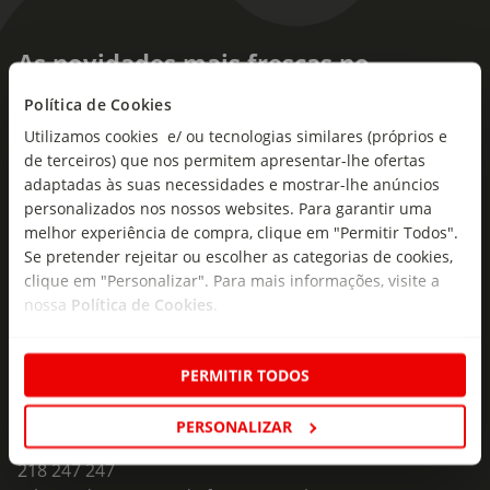
As novidades mais frescas no
seu e-mail!
Política de Cookies
Utilizamos cookies e/ ou tecnologias similares (próprios e
Subscreva e descubra campanhas exclusivas,
de terceiros) que nos permitem apresentar-lhe ofertas
ofertas e novidades para si.
adaptadas às suas necessidades e mostrar-lhe anúncios
Insira o seu e-
personalizados nos nossos websites. Para garantir uma
Subscrever
mail
melhor experiência de compra, clique em "Permitir Todos".
Se pretender rejeitar ou escolher as categorias de cookies,
clique em "Personalizar". Para mais informações, visite a
nossa
Política de Cookies
.
PERMITIR TODOS
Fale Connosco
PERSONALIZAR
Formulário de Contacto
218 247 247