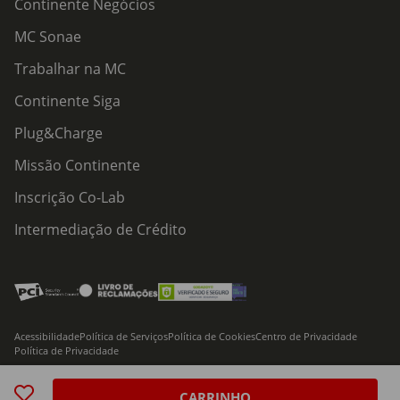
Continente Negócios
MC Sonae
Trabalhar na MC
Continente Siga
Plug&Charge
Missão Continente
Inscrição Co-Lab
Intermediação de Crédito
Acessibilidade
Política de Serviços
Política de Cookies
Centro de Privacidade
Política de Privacidade
© 2026 Modelo Continente Hipermercados, S.A. Todos os direitos reservados
CARRINHO