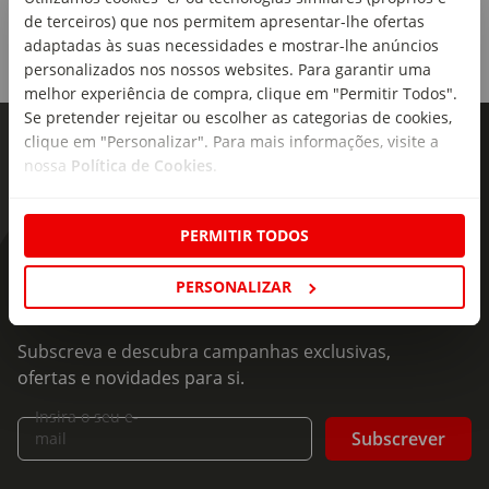
Tipo de produto:
de terceiros) que nos permitem apresentar-lhe ofertas
Vassousas Elétricas
adaptadas às suas necessidades e mostrar-lhe anúncios
personalizados nos nossos websites. Para garantir uma
Inclui:
melhor experiência de compra, clique em "Permitir Todos".
A vassoura elétrica Cleanexxo é enviada sem bateria e
Se pretender rejeitar ou escolher as categorias de cookies,
carregador.
clique em "Personalizar". Para mais informações, visite a
nossa
Política de Cookies
.
Capacidade:
Reservatório de água: 400ml; Reservatório de água suja:
300ml
PERMITIR TODOS
As novidades mais frescas no
PERSONALIZAR
seu e-mail!
Subscreva e descubra campanhas exclusivas,
ofertas e novidades para si.
Insira o seu e-
Subscrever
mail