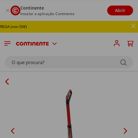
Continente
Abrir
Instalar a aplicação Continente
EGA (min 50€)
O que procura?