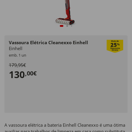
Vassoura Elétrica Cleanexxo Einhell
Mais de
25
%
Einhell
emb. 1 un
179,95€
130
,00€
A vassoura elétrica a bateria Einhell Cleanexxo é uma ótima
auxiliar para trabalhos de limpeza em casa como substituta