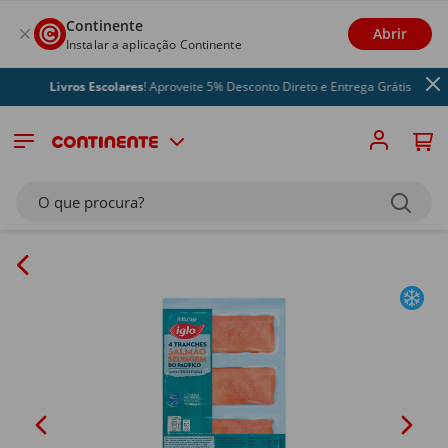
Continente
Abrir
Instalar a aplicação Continente
Livros Escolares
! Aproveite 5% Desconto Direto e Entrega Grátis
O que procura?