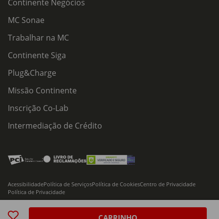
Continente Negócios
MC Sonae
Trabalhar na MC
Continente Siga
Plug&Charge
Missão Continente
Inscrição Co-Lab
Intermediação de Crédito
Acessibilidade
Política de Serviços
Política de Cookies
Centro de Privacidade
Política de Privacidade
© 2026 Modelo Continente Hipermercados, S.A. Todos os direitos reservados
CARRINHO