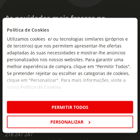
As novidades mais frescas no
seu e-mail!
Política de Cookies
Utilizamos cookies e/ ou tecnologias similares (próprios e
Subscreva e descubra campanhas exclusivas,
de terceiros) que nos permitem apresentar-lhe ofertas
ofertas e novidades para si.
adaptadas às suas necessidades e mostrar-lhe anúncios
Insira o seu e-
personalizados nos nossos websites. Para garantir uma
Subscrever
mail
melhor experiência de compra, clique em "Permitir Todos".
Se pretender rejeitar ou escolher as categorias de cookies,
clique em "Personalizar". Para mais informações, visite a
nossa
Política de Cookies
.
PERMITIR TODOS
Fale Connosco
PERSONALIZAR
Formulário de Contacto
218 247 247