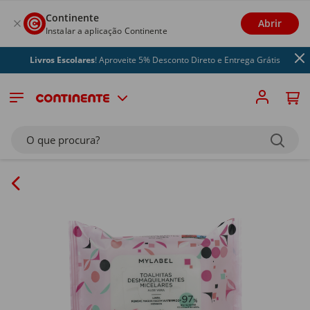
Continente
Abrir
Instalar a aplicação Continente
Livros Escolares
! Aproveite 5% Desconto Direto e Entrega Grátis
O que procura?