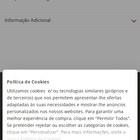
Informação Adicional
Política de Cookies
Utilizamos cookies e/ ou tecnologias similares (próprios e
de terceiros) que nos permitem apresentar-lhe ofertas
adaptadas às suas necessidades e mostrar-lhe anúncios
personalizados nos nossos websites. Para garantir uma
melhor experiência de compra, clique em "Permitir Todos".
As novidades mais frescas no
Se pretender rejeitar ou escolher as categorias de cookies,
seu e-mail!
clique em "Personalizar". Para mais informações, visite a
nossa
Política de Cookies
.