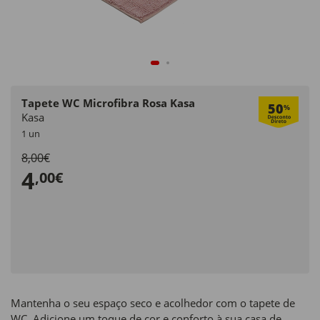
Tapete WC Microfibra Rosa Kasa
50
%
Kasa
1 un
8,00€
4
,00€
Mantenha o seu espaço seco e acolhedor com o tapete de
WC. Adicione um toque de cor e conforto à sua casa de