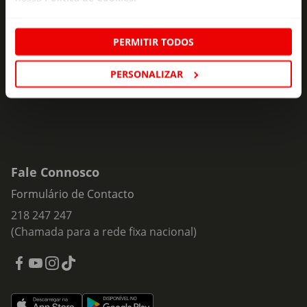
Subscreva e descubra campanhas exclusivas,
ofertas e novidades para si.
PERMITIR TODOS
Insira o seu e-
Subscrever
mail
PERSONALIZAR
Fale Connosco
Formulário de Contacto
218 247 247
(Chamada para a rede fixa nacional)