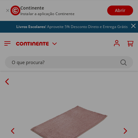
Continente
Abrir
Instalar a aplicação Continente
Livros Escolares
! Aproveite 5% Desconto Direto e Entrega Grátis
O que procura?