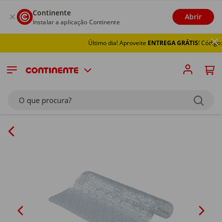
Continente
Abrir
Instalar a aplicação Continente
Último dia! Aproveite
ENTREGA GRÁTIS
! Código: 
O que procura?