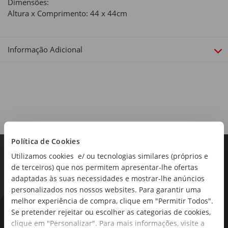
Dimensões:
Altura x Comprimento: 44 x 44cm
Informação Adicional
Política de Cookies
Utilizamos cookies e/ ou tecnologias similares (próprios e
de terceiros) que nos permitem apresentar-lhe ofertas
adaptadas às suas necessidades e mostrar-lhe anúncios
personalizados nos nossos websites. Para garantir uma
melhor experiência de compra, clique em "Permitir Todos".
Se pretender rejeitar ou escolher as categorias de cookies,
As novidades mais frescas no
clique em "Personalizar". Para mais informações, visite a