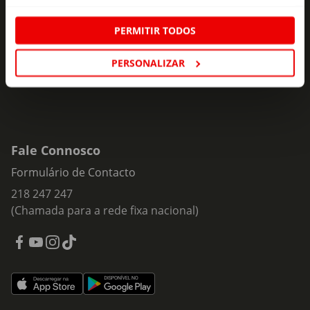
ofertas e novidades para si.
Insira o seu e-
PERMITIR TODOS
Subscrever
mail
PERSONALIZAR
Fale Connosco
Formulário de Contacto
218 247 247
(Chamada para a rede fixa nacional)