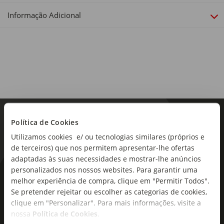
Informação Adicional
Política de Cookies
Utilizamos cookies e/ ou tecnologias similares (próprios e
de terceiros) que nos permitem apresentar-lhe ofertas
adaptadas às suas necessidades e mostrar-lhe anúncios
personalizados nos nossos websites. Para garantir uma
As novidades mais frescas no
melhor experiência de compra, clique em "Permitir Todos".
seu e-mail!
Se pretender rejeitar ou escolher as categorias de cookies,
clique em "Personalizar". Para mais informações, visite a
Subscreva e descubra campanhas exclusivas,
nossa
Política de Cookies
.