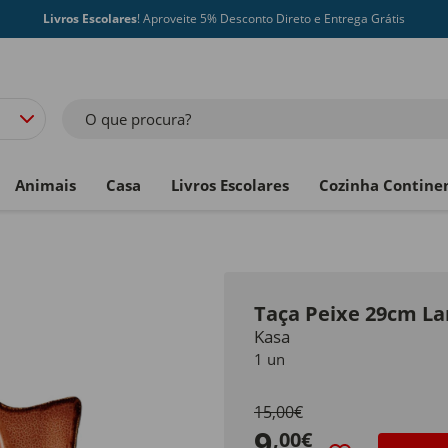
Livros Escolares
! Aproveite 5% Desconto Direto e Entrega Grátis
O que procura?
Animais
Casa
Livros Escolares
Cozinha Contine
Taça Peixe 29cm La
Kasa
1 un
15,00€
9
,00€