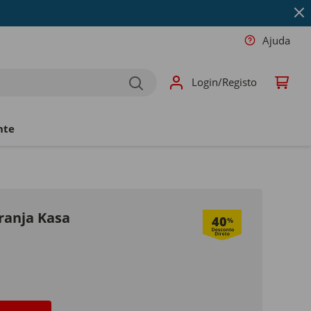
Ajuda
Login/Registo
nte
ranja Kasa
40
%