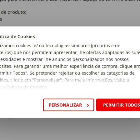
 de produto:
s
ítica de Cookies
nja
lizamos cookies e/ ou tecnologias similares (próprios e de
rial:
ceiros) que nos permitem apresentar-lhe ofertas adaptadas às sua
elana
essidades e mostrar-lhe anúncios personalizados nos nossos
sites. Para garantir uma melhor experiência de compra, clique e
ensões:
rmitir Todos". Se pretender rejeitar ou escolher as categorias de
etro x Altura: 29 x 9cm
kies, clique em "Personalizar". Para mais informações, visite a
ssa
Política de Cookies
.
a:
mmers
PERSONALIZAR
PERMITIR TODO