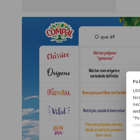
Pol
Uti
ter
nec
web
"Pe
coo
no