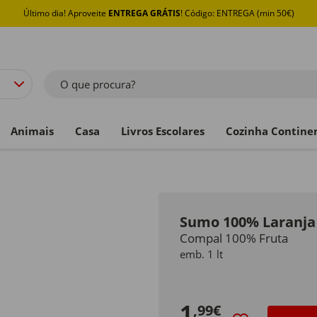
Último dia! Aproveite
ENTREGA GRÁTIS
! Código: ENTREGA (min 50€)
O que procura?
Animais
Casa
Livros Escolares
Cozinha Contine
Sumo 100% Laranja
Compal 100% Fruta
emb. 1 lt
1
,99€