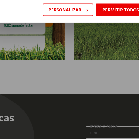
PERSONALIZAR
PERMITIR TODO
cas
Insira o seu e-
mail