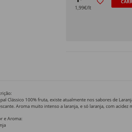
CAR
1,99€/lt
rição:
al Clássico 100% fruta, existe atualmente nos sabores de Laranj
escante. Aroma muito intenso a laranja, e só laranja, com acide
r e Aroma:
nja