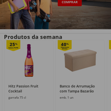
COMPRAR
Entrega em casa
Recolha grátis
no próprio dia
com o Click&Go
Produtos da semana
25
40
%
%
Hitz Passion Fruit
Banco de Arrumação
Cocktail
com Tampa Bazarão
garrafa 75 cl
emb. 1 un