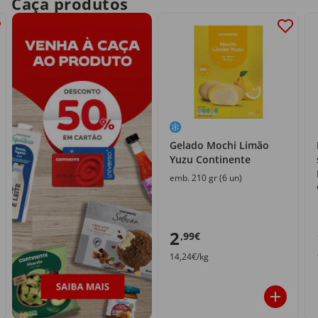
Caça produtos
Gelado Mochi Limão
Yuzu Continente
emb. 210 gr (6 un)
2
,99€
14,24€/kg