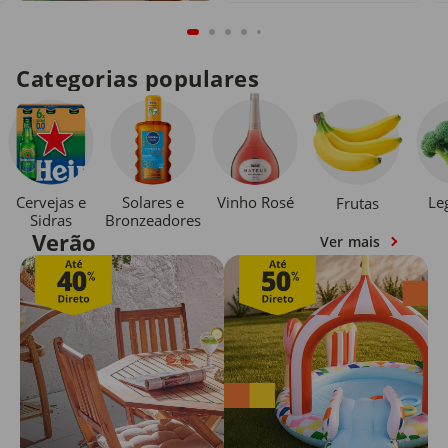
Categorias populares
Cervejas e
Solares e
Vinho Rosé
Le
Frutas
Sidras
Bronzeadores
Verão
Ver mais