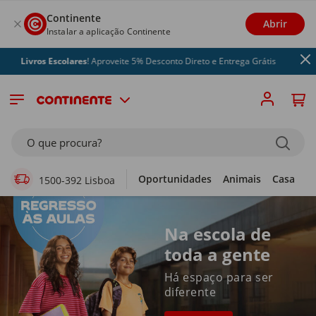
Continente
Abrir
Instalar a aplicação Continente
 Escolares
! Aproveite 5% Desconto Direto e Entrega Grátis
Supermercado Online
O que procura?
Oportunidades
Animais
Casa
Li
1500-392 Lisboa
Na escola de
toda a gente
Há espaço para ser
diferente