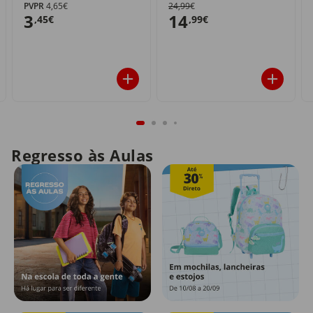
PVPR
4,65€
24,99€
3
14
,45€
,99€
Regresso às Aulas