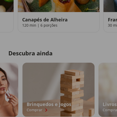
Canapés de Alheira
Fra
120 min | 6 porções
30 m
Descubra ainda
Brinquedos e Jogos
Livros
Comprar
Compra