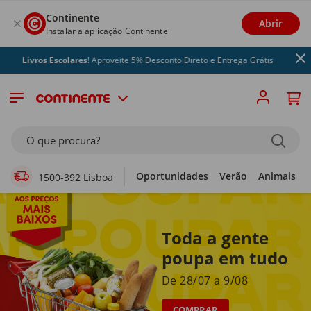
Continente
Abrir
Instalar a aplicação Continente
os Escolares
! Aproveite 5% Desconto Direto e Entrega Grátis
Supermercado Online
O que procura?
Oportunidades
Verão
Animais
1500-392 Lisboa
Toda a gente
poupa em tudo
De 28/07 a 9/08
COMPRAR