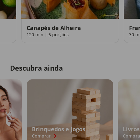
Canapés de Alheira
Fra
120 min | 6 porções
30 m
Descubra ainda
Brinquedos e Jogos
Livros
Comprar
Compra