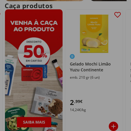
Caça produtos
Gelado Mochi Limão
Yuzu Continente
emb. 210 gr (6 un)
2
,99€
14,24€/kg