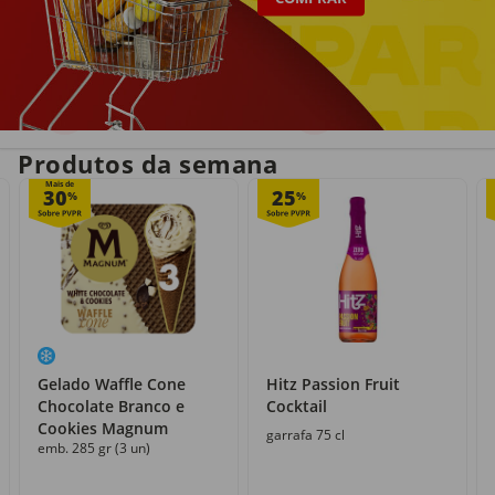
Entrega em casa
Recolha grátis
no próprio dia
com o Click&Go
Produtos da semana
Mais de
30
25
%
%
Gelado Waffle Cone
Hitz Passion Fruit
Chocolate Branco e
Cocktail
Cookies Magnum
garrafa 75 cl
emb. 285 gr (3 un)