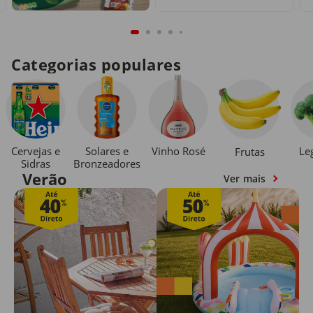
Categorias populares
Cervejas e
Solares e
Vinho Rosé
Le
Frutas
Sidras
Bronzeadores
Verão
Ver mais