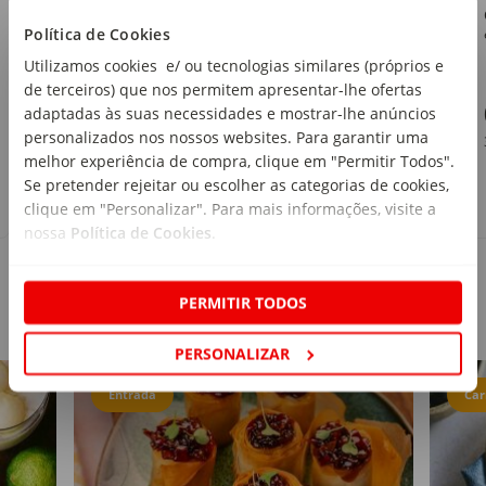
Continente
Política de Cookies
emb. 250 g
Utilizamos cookies e/ ou tecnologias similares (próprios e
de terceiros) que nos permitem apresentar-lhe ofertas
1
,79€
adaptadas às suas necessidades e mostrar-lhe anúncios
personalizados nos nossos websites. Para garantir uma
7,16€/kg
melhor experiência de compra, clique em "Permitir Todos".
Se pretender rejeitar ou escolher as categorias de cookies,
clique em "Personalizar". Para mais informações, visite a
nossa
Política de Cookies
.
PERMITIR TODOS
Receitas
PERSONALIZAR
Entrada
Car