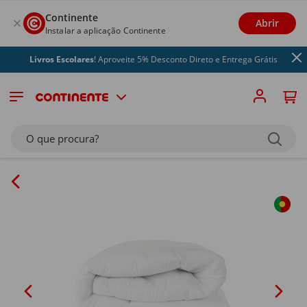
Continente
Abrir
Instalar a aplicação Continente
Livros Escolares
! Aproveite 5% Desconto Direto e Entrega Grátis
O que procura?