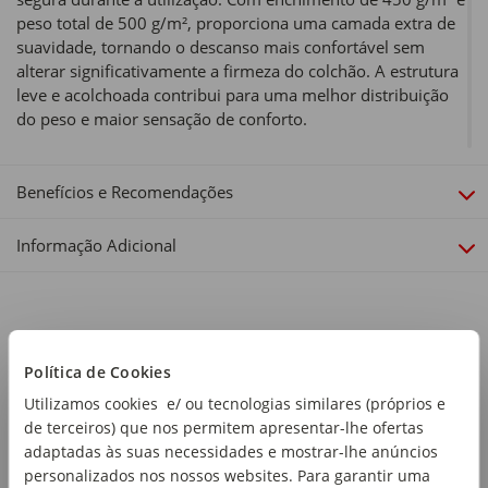
peso total de 500 g/m², proporciona uma camada extra de
suavidade, tornando o descanso mais confortável sem
alterar significativamente a firmeza do colchão. A estrutura
leve e acolchoada contribui para uma melhor distribuição
do peso e maior sensação de conforto.
Tipo de produto:
Sobrecolchões
Benefícios e Recomendações
Cor:
Informação Adicional
Branco
Tamanho:
Cama Solteiro
Política de Cookies
Material:
100% Poliéster
Utilizamos cookies e/ ou tecnologias similares (próprios e
de terceiros) que nos permitem apresentar-lhe ofertas
Gramagem:
adaptadas às suas necessidades e mostrar-lhe anúncios
500 g/m2
personalizados nos nossos websites. Para garantir uma