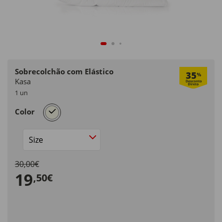
Sobrecolchão com Elástico
35
%
Kasa
1 un
selected
Color
Size
30,00€
19
,50€