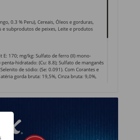
o, 0.3 % Peru), Cereais, Óleos e gorduras,
s e subprodutos de peixes, Leite e produtos
 E: 170; mg/kg: Sulfato de ferro (II) mono-
(II) penta-hidratado: (Cu: 8.8); Sulfato de manganês
Selenito de sódio: (Se: 0.091). Com Corantes e
téria gorda bruta: 19,5%, Cinza bruta: 9,0%,
s