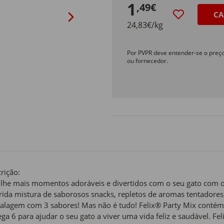
1
,49€
CA
24,83€/kg
Por PVPR deve entender-se o preç
ou fornecedor.
rição:
ilhe mais momentos adoráveis e divertidos com o seu gato com o 
rida mistura de saborosos snacks, repletos de aromas tentadores,
lagem com 3 sabores! Mas não é tudo! Felix® Party Mix contém p
a 6 para ajudar o seu gato a viver uma vida feliz e saudável. F