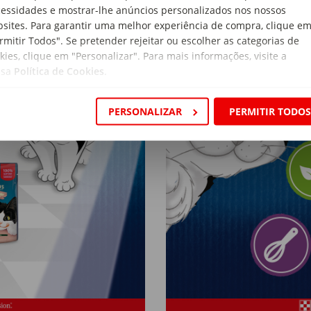
to
essidades e mostrar-lhe anúncios personalizados nos nossos
sites. Para garantir uma melhor experiência de compra, clique e
rmitir Todos". Se pretender rejeitar ou escolher as categorias de
kies, clique em "Personalizar". Para mais informações, visite a
ssa
Política de Cookies
.
PERSONALIZAR
PERMITIR TODO