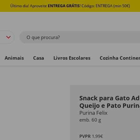
Último dia! Aproveite
ENTREGA GRÁTIS
! Código: ENTREGA (min 50€)
O que procura?
Animais
Casa
Livros Escolares
Cozinha Contine
Snack para Gato Adu
Queijo e Pato Purin
Purina Felix
emb. 60 g
PVPR
1,99€