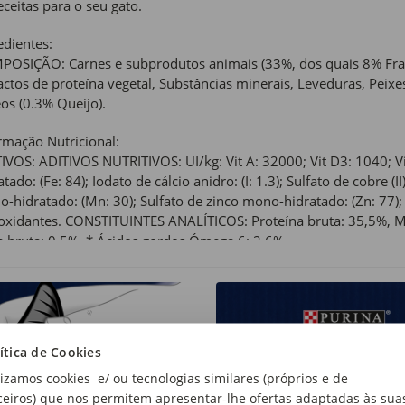
eceitas para o seu gato.
edientes:
OSIÇÃO: Carnes e subprodutos animais (33%, dos quais 8% Frang
actos de proteína vegetal, Substâncias minerais, Leveduras, Peixe
eos (0.3% Queijo).
rmação Nutricional:
IVOS: ADITIVOS NUTRITIVOS: UI/kg: Vit A: 32000; Vit D3: 1040; Vit
atado: (Fe: 84); Iodato de cálcio anidro: (I: 1.3); Sulfato de cobre 
-hidratado: (Mn: 30); Sulfato de zinco mono-hidratado: (Zn: 77); 
oxidantes. CONSTITUINTES ANALÍTICOS: Proteína bruta: 35,5%, Ma
a bruta: 0,5%, * Ácidos gordos Ómega 6: 2,6%.
 de produto:
o
anho:
ítica de Cookies
s os Portes
lizamos cookies e/ ou tecnologias similares (próprios e de
de Recomendada:
ceiros) que nos permitem apresentar-lhe ofertas adaptadas às sua