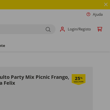
Ajuda
Login/Registo
nte
lto Party Mix Picnic Frango,
25
%
a Felix