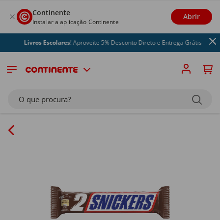
Continente
Abrir
Instalar a aplicação Continente
Livros Escolares
! Aproveite 5% Desconto Direto e Entrega Grátis
O que procura?