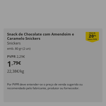
Snack de Chocolate com Amendoim e
Mais de
20
%
Caramelo Snickers
Snickers
emb. 80 gr (2 un)
PVPR
2,29€
1
,79€
22,38€/kg
Por PVPR deve entender-se o preço de venda sugerido ou
recomendado pelo fabricante, produtor ou fornecedor.