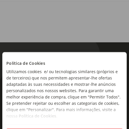
Política de Cookies
Utilizamos cookies e/ ou tecnologias similares (próprios e
de terceiros) que nos permitem apresentar-lhe ofertas
adaptadas às suas necessidades e mostrar-lhe anúncios
As novidades mais frescas no
personalizados nos nossos websites. Para garantir uma
seu e-mail!
melhor experiência de compra, clique em "Permitir Todos".
Se pretender rejeitar ou escolher as categorias de cookies,
Subscreva e descubra campanhas exclusivas,
clique em "Personalizar". Para mais informações, visite a
ofertas e novidades para si.
nossa
Política de Cookies
.
Insira o seu e-