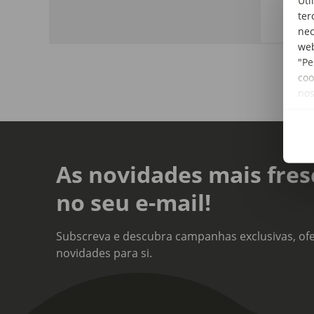
Uti
ter
nec
web
"Pe
coo
no
As novidades mais fres
no seu e-mail!
Subscreva e descubra campanhas exclusivas, ofe
novidades para si.