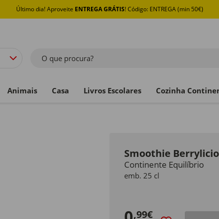
Último dia! Aproveite
ENTREGA GRÁTIS
! Código: ENTREGA (min 50€)
O que procura?
Animais
Casa
Livros Escolares
Cozinha Contine
Smoothie Berrylicio
Continente Equilíbrio
emb. 25 cl
0
,99€