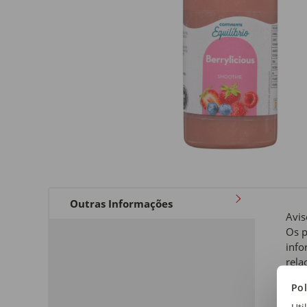
Outras Informações
Avis
Os p
info
rela
a qu
Pol
de i
cará