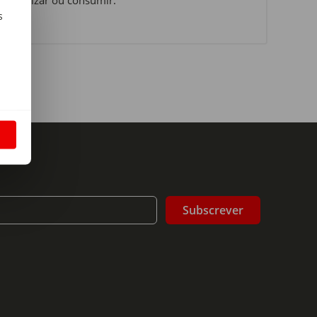
s
m
S
Subscrever